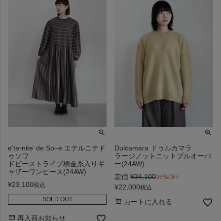
e’ternite’ de Soi-e エテルニテド
Dulcamara ドゥルカマラ
ゥソワ
ラージノットニットプルオーバ
ドビーストライプ柄金糸入りギ
ー(24AW)
ャザーワンピース(24AW)
定価
¥
34,100
36%OFF
¥
23,100
税込
¥
22,000
税込
SOLD OUT
カートに入れる
再入荷お知らせ