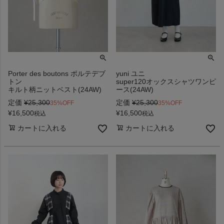
Porter des boutons ポルテデブ
yuni ユニ
トン
super120オックスシャツワンピ
キルト柄ニットベスト(24AW)
ース(24AW)
定価
¥
25,300
定価
¥
25,300
35%OFF
35%OFF
¥
16,500
¥
16,500
税込
税込
カートに入れる
カートに入れる