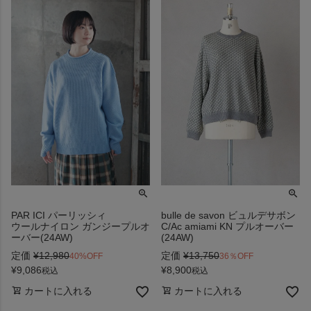
PAR ICI パーリッシィ
bulle de savon ビュルデサボン
ウールナイロン ガンジープルオ
C/Ac amiami KN プルオーバー
ーバー(24AW)
(24AW)
定価
¥
12,980
定価
¥
13,750
40%OFF
36％OFF
¥
9,086
¥
8,900
税込
税込
カートに入れる
カートに入れる