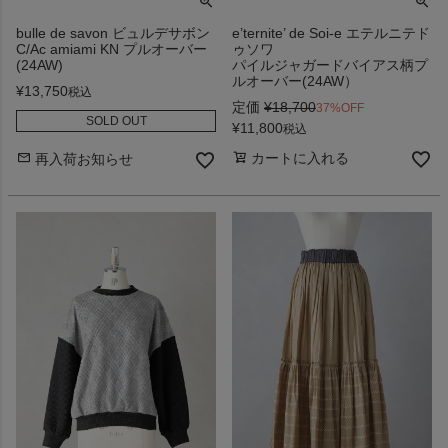
bulle de savon ビュルデサボン
e’ternite’ de Soi-e エテルニテド
C/Ac amiami KN プルオーバー
ゥソワ
(24AW)
パイルジャガードバイアス柄プ
ルオーバー(24AW）
¥
13,750
税込
定価
¥
18,700
37%OFF
SOLD OUT
¥
11,800
税込
カートに入れる
再入荷お知らせ