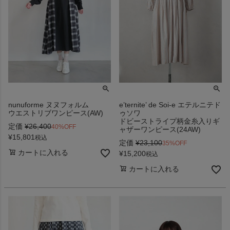
nunuforme ヌヌフォルム
e’ternite’ de Soi-e エテルニテド
ウエストリブワンピース(AW)
ゥソワ
ドビーストライプ柄金糸入りギ
定価
¥
26,400
40%OFF
ャザーワンピース(24AW)
¥
15,801
税込
定価
¥
23,100
35%OFF
カートに入れる
¥
15,200
税込
カートに入れる