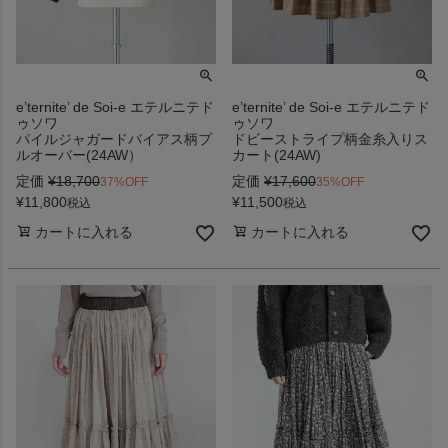
e’ternite’ de Soi-e エテルニテド
e’ternite’ de Soi-e エテルニテド
ゥソワ
ゥソワ
パイルジャガードバイアス柄プ
ドビーストライプ柄金糸入りス
ルオーバー(24AW）
カート(24AW)
定価
¥
18,700
定価
¥
17,600
37%OFF
35%OFF
¥
11,800
¥
11,500
税込
税込
カートに入れる
カートに入れる