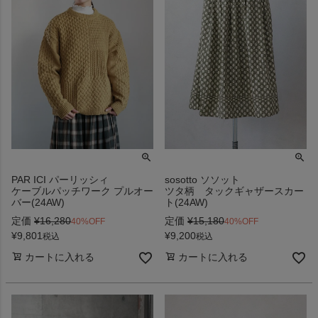
PAR ICI パーリッシィ
sosotto ソソット
ケーブルパッチワーク プルオー
ツタ柄 タックギャザースカー
バー(24AW)
ト(24AW)
定価
¥
16,280
定価
¥
15,180
40%OFF
40%OFF
¥
9,801
¥
9,200
税込
税込
カートに入れる
カートに入れる