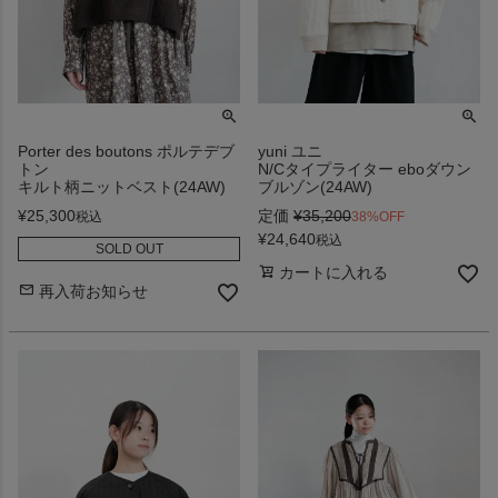
Porter des boutons ポルテデブ
yuni ユニ
トン
N/Cタイプライター eboダウン
キルト柄ニットベスト(24AW)
ブルゾン(24AW)
¥
25,300
定価
¥
35,200
税込
38%OFF
¥
24,640
税込
SOLD OUT
カートに入れる
再入荷お知らせ