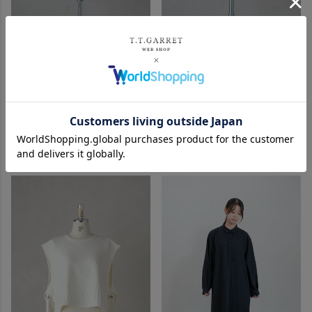
Dulcamara ドゥルカマラ
Dulcamara ドゥルカマラ
ヨークスリーブシャツ(24AW)
ライトシャツカーディガン-
C(24AW)
定価
¥
26,400
35%OFF
定価
¥
26,400
35%OFF
¥
17,200
税込
¥
17,200
税込
カートに入れる
カートに入れる