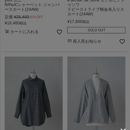
yuni ユニ
e’ternite’ de Soi-e エテルニテド
R/Pe/Cシャーベット ジャンパ
ゥソワ
ースカート(24AW)
ドビーストライプ柄金糸入りス
カート(24AW)
定価
¥
26,400
36%OFF
¥
17,600
税込
¥
18,480
税込
SOLD OUT
カートに入れる
再入荷お知らせ