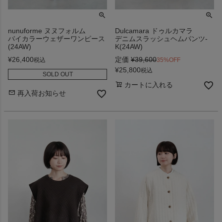
nunuforme ヌヌフォルム
Dulcamara ドゥルカマラ
バイカラーウェザーワンピース
デニムスラッシュヘムパンツ-
(24AW)
K(24AW)
¥
26,400
定価
¥
39,600
税込
35%OFF
¥
25,800
税込
SOLD OUT
カートに入れる
再入荷お知らせ