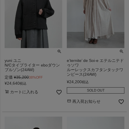
yuni ユニ
e’ternite’ de Soi-e エテルニテド
N/Cタイプライター eboダウン
ゥソワ
ブルゾン(24AW)
ルーレックスカフタンタックワ
ンピース(24AW)
定価
¥
35,200
38%OFF
¥
24,200
税込
¥
24,640
税込
SOLD OUT
カートに入れる
再入荷お知らせ