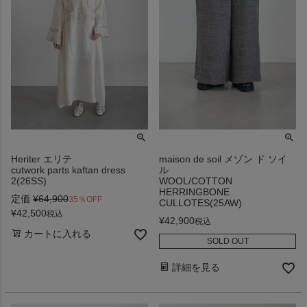
Heriter エリテ
maison de soil メゾン ド ソイ
cutwork parts kaftan dress
ル
2(26SS)
WOOL/COTTON
HERRINGBONE
定価
¥
64,900
35％OFF
CULLOTES(25AW)
¥
42,500
税込
¥
42,900
税込
カートに入れる
SOLD OUT
詳細を見る