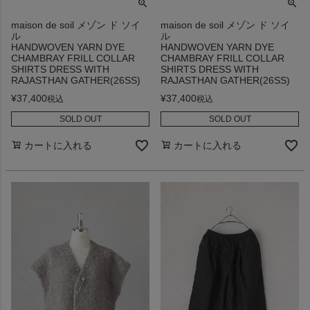
maison de soil メゾン ド ソイ
maison de soil メゾン ド ソイ
ル
ル
HANDWOVEN YARN DYE
HANDWOVEN YARN DYE
CHAMBRAY FRILL COLLAR
CHAMBRAY FRILL COLLAR
SHIRTS DRESS WITH
SHIRTS DRESS WITH
RAJASTHAN GATHER(26SS)
RAJASTHAN GATHER(26SS)
¥
37,400
¥
37,400
税込
税込
SOLD OUT
SOLD OUT
カートに入れる
カートに入れる