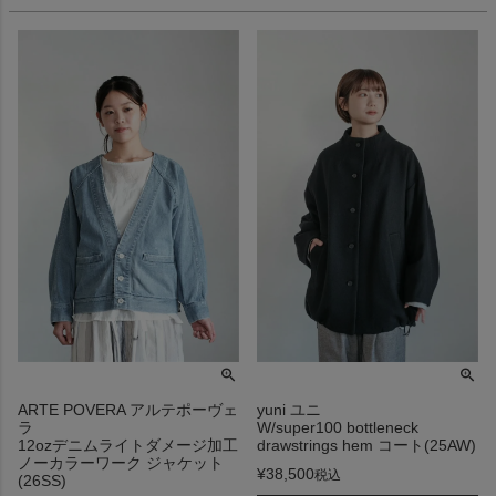
ARTE POVERA アルテポーヴェ
yuni ユニ
ラ
W/super100 bottleneck
12ozデニムライトダメージ加工
drawstrings hem コート(25AW)
ノーカラーワーク ジャケット
¥
38,500
税込
(26SS)