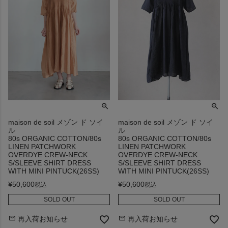
maison de soil メゾン ド ソイ
maison de soil メゾン ド ソイ
ル
ル
80s ORGANIC COTTON/80s
80s ORGANIC COTTON/80s
LINEN PATCHWORK
LINEN PATCHWORK
OVERDYE CREW-NECK
OVERDYE CREW-NECK
S/SLEEVE SHIRT DRESS
S/SLEEVE SHIRT DRESS
WITH MINI PINTUCK(26SS)
WITH MINI PINTUCK(26SS)
¥
50,600
¥
50,600
税込
税込
SOLD OUT
SOLD OUT
再入荷お知らせ
再入荷お知らせ