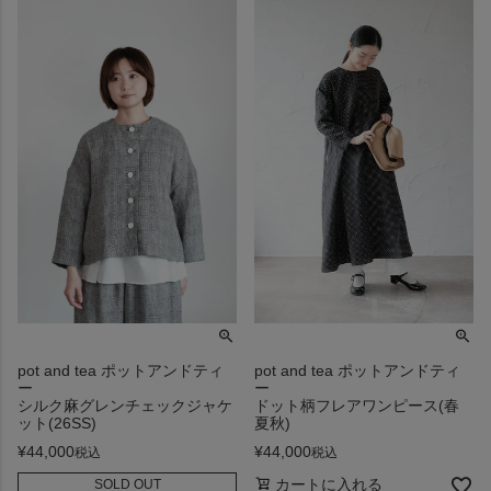
pot and tea ポットアンドティ
pot and tea ポットアンドティ
ー
ー
シルク麻グレンチェックジャケ
ドット柄フレアワンピース(春
ット(26SS)
夏秋)
¥
44,000
¥
44,000
税込
税込
カートに入れる
SOLD OUT