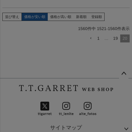
並び替え
価格が安い順
価格が高い順
新着順
登録順
1560
件中
1521
-
1560
件表示
1
…
19
20
ペー
ジト
ップ
へ
サイトマップ