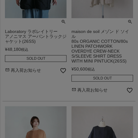
Laboratory ラボレイトリー
maison de soil メゾン ド ソイ
アノニマス アーバントラックジ
ル
ャケット(26SS)
80s ORGANIC COTTON/80s
LINEN PATCHWORK
¥
48,180
税込
OVERDYE CREW-NECK
S/SLEEVE SHIRT DRESS
SOLD OUT
WITH MINI PINTUCK(26SS)
¥
50,600
税込
再入荷お知らせ
SOLD OUT
再入荷お知らせ