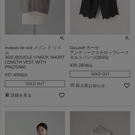
maison de soil メゾン ド ソイ
Gauze# ガーゼ
ル
アンティークスカロップレース
3GG BOUCLE V-NECK SHORT
キルトパンツ(26SS)
LENGTH VEST WITH
¥
38,280
税込
PIN(25AW)
SOLD OUT
¥
37,400
税込
SOLD OUT
再入荷お知らせ
詳細を見る