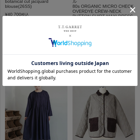
botanical cut jacquard
ル
blouse(26SS)
80s ORGANIC MICRO CHECK
OVERDYE CREW-NECK
¥
40,700
税込
BUTTON SHIRT MAXI DRESS
WITH MINI PINTUCK(26SS)
SOLD OUT
¥
41,800
税込
再入荷お知らせ
SOLD OUT
カートに入れる