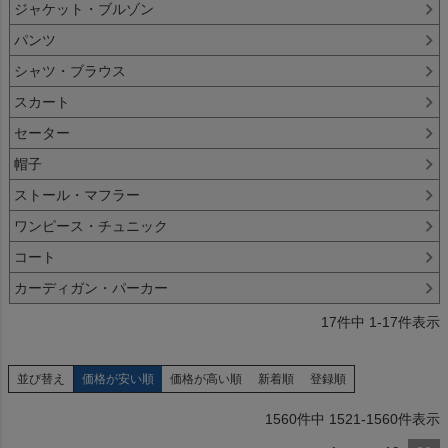
ジャケット・ブルゾン
パンツ
シャツ・ブラウス
スカート
セーター
帽子
ストール・マフラー
ワンピース・チュニック
コート
カーディガン・パーカー
17
件中
1
-
17
件表示
並び替え
価格が安い順
価格が高い順
新着順
登録順
1560
件中
1521
-
1560
件表示