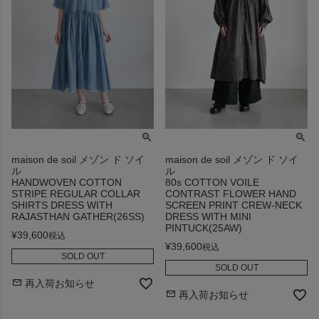
maison de soil メゾン ド ソイ
maison de soil メゾン ド ソイ
ル
ル
HANDWOVEN COTTON
80s COTTON VOILE
STRIPE REGULAR COLLAR
CONTRAST FLOWER HAND
SHIRTS DRESS WITH
SCREEN PRINT CREW-NECK
RAJASTHAN GATHER(26SS)
DRESS WITH MINI
PINTUCK(25AW)
¥
39,600
税込
¥
39,600
税込
SOLD OUT
SOLD OUT
再入荷お知らせ
再入荷お知らせ