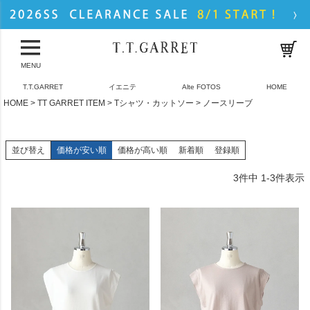
MENU
T.T.GARRET
イエニテ
Alte FOTOS
HOME
HOME
TT GARRET ITEM
Tシャツ・カットソー
ノースリーブ
並び替え
価格が安い順
価格が高い順
新着順
登録順
3
件中
1
-
3
件表示