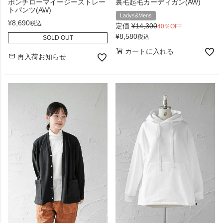
ポンチローマイージーストレー
裏毛起毛カーディガン(AW)
トパンツ(AW)
Ladys&Mens
¥
8,690
税込
定価
¥
14,300
40％OFF
¥
8,580
税込
SOLD OUT
カートに入れる
再入荷お知らせ