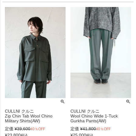
CULLNI クルニ
CULLNI クルニ
Zip Chin Tab Wool Chino
Wool Chino Wide 1-Tuck
Military Shirts(AW)
Gurkha Pants(AW)
定価
¥
39,600
定価
¥
41,800
40％OFF
40％OFF
¥
23,800
¥
25,000
税込
税込