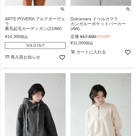
ARTE POVERA アルテポーヴェ
Dulcamara ドゥルカマラ
ラ
カンガルーポケットパーカー
裏毛起毛カーディガン(22AW)
(AW)
¥
14,300
定価
¥
17,600
税込
37%OFF
¥
11,000
税込
SOLD OUT
カートに入れる
再入荷お知らせ