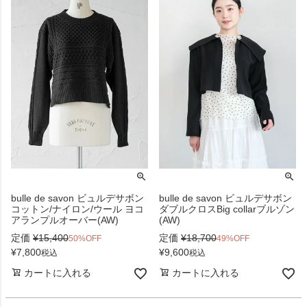
bulle de savon ビュルデサボン
bulle de savon ビュルデサボン
コットン/ナイロン/ウール ヨコ
ダブルクロスBig collarブルゾン
アランプルオーバー(AW)
(AW)
定価
¥
15,400
定価
¥
18,700
50%OFF
49%OFF
¥
7,800
¥
9,600
税込
税込
カートに入れる
カートに入れる