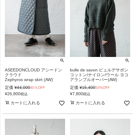
ASEEDONCLOUD アシードン
bulle de savon ビュルデサボン
クラウド
コットン/ナイロン/ウール ヨコ
Zephyros wrap skirt (AW)
アランプルオーバー(AW)
定価
¥
44,000
定価
¥
15,400
40％OFF
50%OFF
¥
26,800
¥
7,800
税込
税込
カートに入れる
カートに入れる