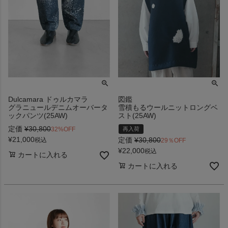
Dulcamara ドゥルカマラ
図鑑
グラニュールデニムオーバータ
雪積もるウールニットロングベ
ックパンツ(25AW)
スト(25AW)
定価
¥
30,800
32%OFF
再入荷
¥
21,000
定価
¥
30,800
税込
29％OFF
¥
22,000
税込
カートに入れる
カートに入れる