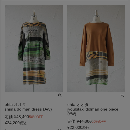
ohta オオタ
ohta オオタ
shima dolman dress (AW)
jyoubitaki dolman one piece
(AW)
定価
¥
48,400
50%OFF
定価
¥
44,000
50%OFF
¥
24,200
税込
¥
22,000
税込