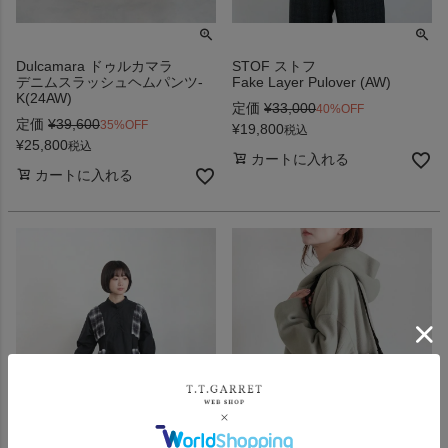
Dulcamara ドゥルカマラ
STOF ストフ
デニムスラッシュヘムパンツ-
Fake Layer Pulover (AW)
K(24AW)
定価
¥
33,000
40%OFF
定価
¥
39,600
35%OFF
¥
19,800
税込
¥
25,800
税込
カートに入れる
カートに入れる