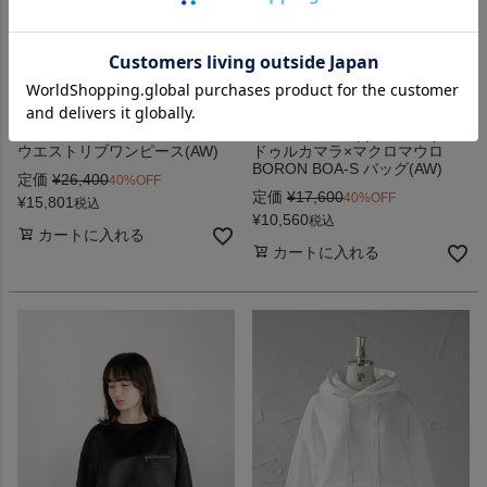
nunuforme ヌヌフォルム
Dulcamara × MДCЯOM∀ЦЯO
ウエストリブワンピース(AW)
ドゥルカマラ×マクロマウロ
BORON BOA-S バッグ(AW)
定価
¥
26,400
40%OFF
定価
¥
17,600
40%OFF
¥
15,801
税込
¥
10,560
税込
カートに入れる
カートに入れる