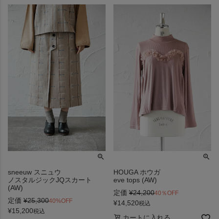
sneeuw スニュウ
HOUGA ホウガ
ノスタルジックJQスカート
eve tops (AW)
(AW)
定価
¥
24,200
40％OFF
定価
¥
25,300
40%OFF
¥
14,520
税込
¥
15,200
税込
カートに入れる