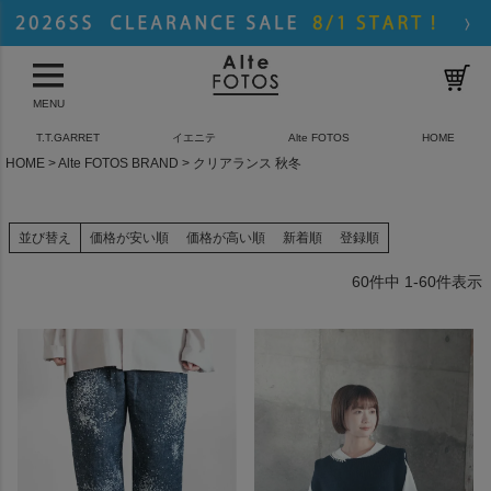
MENU
T.T.GARRET
イエニテ
Alte FOTOS
HOME
HOME
Alte FOTOS BRAND
クリアランス 秋冬
並び替え
価格が安い順
価格が高い順
新着順
登録順
60
件中
1
-
60
件表示