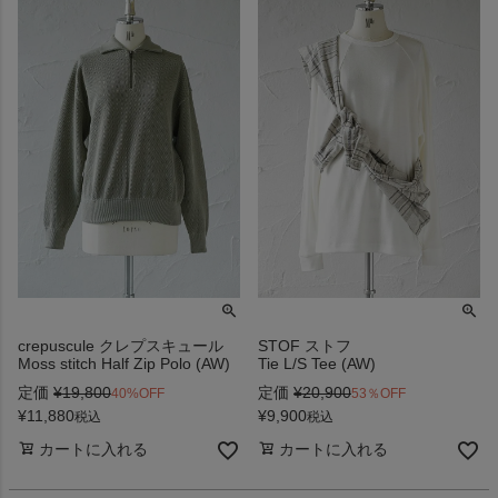
crepuscule クレプスキュール
STOF ストフ
Moss stitch Half Zip Polo (AW)
Tie L/S Tee (AW)
定価
¥
19,800
定価
¥
20,900
40%OFF
53％OFF
¥
11,880
¥
9,900
税込
税込
カートに入れる
カートに入れる