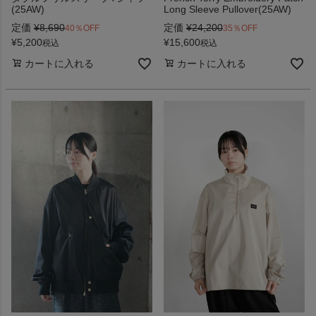
(25AW)
Long Sleeve Pullover(25AW)
定価
¥
8,690
定価
¥
24,200
40％OFF
35％OFF
¥
5,200
¥
15,600
税込
税込
カートに入れる
カートに入れる