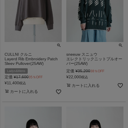
CULLNI クルニ
sneeuw スニュウ
Layerd Rib Embroidery Patch
エレクトリックニットプルオー
Sleev Pullover(25AW)
バー(25AW)
定価
¥
35,200
38％OFF
Ladys&Mens
¥
22,000
定価
¥
17,600
税込
35％OFF
¥
11,400
税込
カートに入れる
カートに入れる