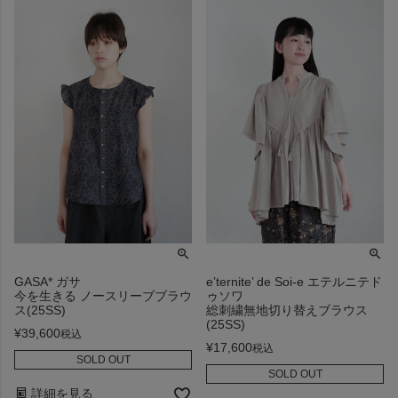
GASA* ガサ
e’ternite’ de Soi-e エテルニテド
今を生きる ノースリーブブラウ
ゥソワ
ス(25SS)
総刺繍無地切り替えブラウス
(25SS)
¥
39,600
税込
¥
17,600
税込
SOLD OUT
SOLD OUT
詳細を見る