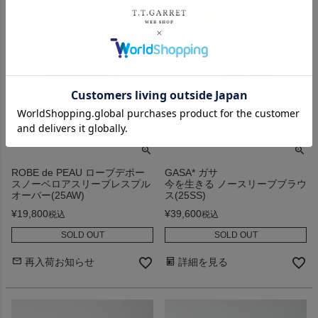
ROBE de PEAU ローブデポー
GASA* ガサ
スノーベロアスリーブレスプル
今を生きる ノースリーブブラウ
オーバー(25AW)
ス(25SS)
¥
19,800
¥
39,600
税込
税込
SOLD OUT
SOLD OUT
再入荷お知らせ
詳細を見る