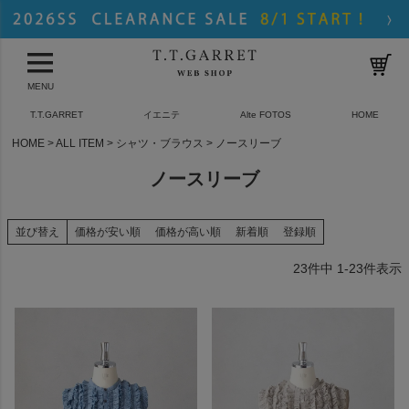
MENU
T.T.GARRET
イエニテ
Alte FOTOS
HOME
HOME
ALL ITEM
シャツ・ブラウス
ノースリーブ
ノースリーブ
並び替え
価格が安い順
価格が高い順
新着順
登録順
23
件中
1
-
23
件表示