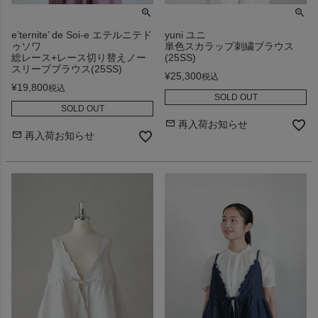
e’ternite’ de Soi-e エテルニテド
yuni ユニ
ゥソワ
単色スカラップ刺繍ブラウス
総レース+レース切り替えノー
(25SS)
スリーブブラウス(25SS)
¥
25,300
税込
¥
19,800
税込
SOLD OUT
SOLD OUT
再入荷お知らせ
再入荷お知らせ