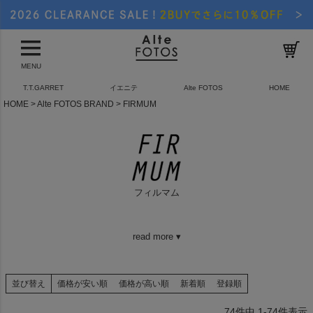
MENU
T.T.GARRET
イエニテ
Alte FOTOS
HOME
HOME
Alte FOTOS BRAND
FIRMUM
フィルマム
read more ▾
並び替え
価格が安い順
価格が高い順
新着順
登録順
74
件中
1
-
74
件表示