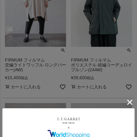
FIRMUM フィルマム
FIRMUM フィルマム
交編ライトワッフル ロングパー
ポリエステル 経編コーデュロイ
カー(AW)
ブルゾン(24AW)
¥
15,400
¥
39,600
税込
税込
カートに入れる
カートに入れる