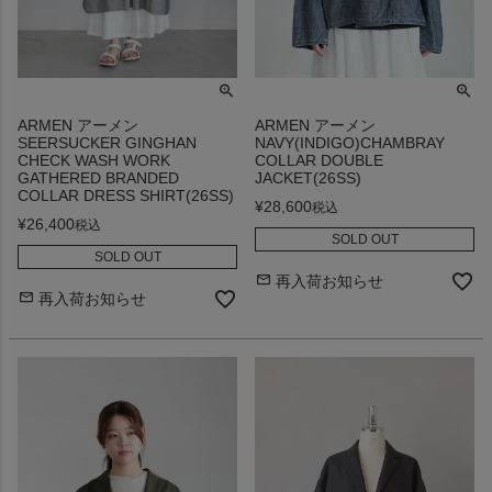
ARMEN アーメン
ARMEN アーメン
SEERSUCKER GINGHAN
NAVY(INDIGO)CHAMBRAY
CHECK WASH WORK
COLLAR DOUBLE
GATHERED BRANDED
JACKET(26SS)
COLLAR DRESS SHIRT(26SS)
¥
28,600
税込
¥
26,400
税込
SOLD OUT
SOLD OUT
再入荷お知らせ
再入荷お知らせ