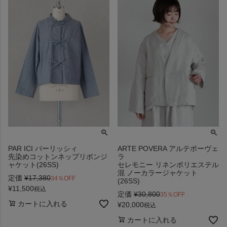
PAR ICI パーリッシィ
ARTE POVERA アルテポーヴェ
先染めコットンネップリボンジ
ラ
ャケット(26SS)
セレモニー リネンポリエステル
混 ノーカラージャケット
定価
¥
17,380
34％OFF
(26SS)
¥
11,500
税込
定価
¥
30,800
35％OFF
カートに入れる
¥
20,000
税込
カートに入れる