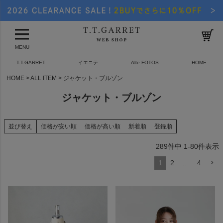
MENU
T.T.GARRET
イエニテ
Alte FOTOS
HOME
HOME
ALL ITEM
ジャケット・ブルゾン
ジャケット・ブルゾン
並び替え
価格が安い順
価格が高い順
新着順
登録順
289
件中
1
-
80
件表示
1
2
…
4