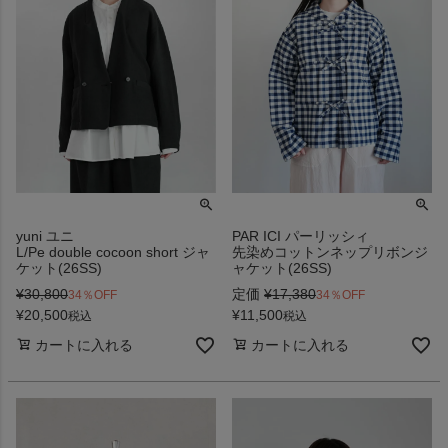
yuni ユニ
PAR ICI パーリッシィ
L/Pe double cocoon short ジャ
先染めコットンネップリボンジ
ケット(26SS)
ャケット(26SS)
¥
30,800
定価
¥
17,380
34％OFF
34％OFF
¥
20,500
¥
11,500
税込
税込
カートに入れる
カートに入れる