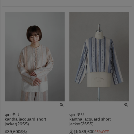
qiri キリ
qiri キリ
kantha jacquard short
kantha jacquard short
jacket(26SS)
jacket(26SS)
¥
39,600
定価
¥
39,600
税込
35%OFF