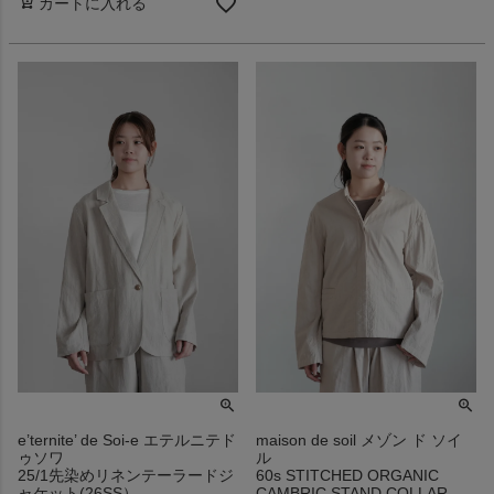
カートに入れる
e’ternite’ de Soi-e エテルニテド
maison de soil メゾン ド ソイ
ゥソワ
ル
25/1先染めリネンテーラードジ
60s STITCHED ORGANIC
ャケット(26SS）
CAMBRIC STAND COLLAR