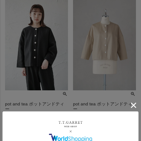
pot and tea ポットアンドティ
pot and tea ポットアンドティ
ー
ー
綿麻ドロップショルダージャケ
チノクロスドロップショルダー
ット(通年)
ジャケット(通年)
¥
29,700
¥
31,900
税込
税込
カートに入れる
SOLD OUT