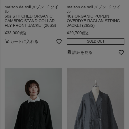
maison de soil メゾン ド ソイ
maison de soil メゾン ド ソイ
ル
ル
60s STITCHED ORGANIC
40s ORGANIC POPLIN
CAMBRIC STAND COLLAR
OVERDYE RAGLAN STRING
FLY FRONT JACKET(26SS)
JACKET(26SS)
¥
33,000
¥
29,700
税込
税込
カートに入れる
SOLD OUT
詳細を見る