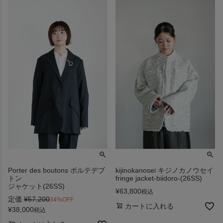
Porter des boutons ポルテデブ
kijinokanosei キジノカノウセイ
トン
fringe jacket-biidoro-(26SS)
ジャケット(26SS)
¥
63,800
税込
定価
¥
57,200
34%OFF
カートに入れる
¥
38,000
税込