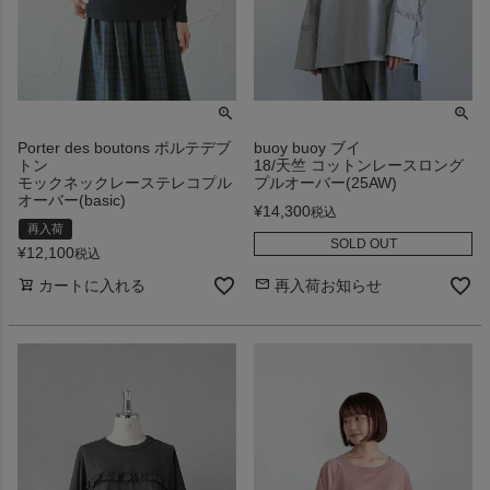
Porter des boutons ポルテデブ
buoy buoy ブイ
トン
18/天竺 コットンレースロング
モックネックレーステレコプル
プルオーバー(25AW)
オーバー(basic)
¥
14,300
税込
再入荷
SOLD OUT
¥
12,100
税込
カートに入れる
再入荷お知らせ