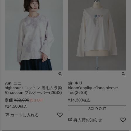
yuni ユニ
qiri キリ
highcount コットン 裏毛ムラ染
bloom'applique'long sleeve
め cocoon プルオーバー(26SS)
Tee(26SS)
定価
¥
22,000
¥
14,300
35％OFF
税込
¥
14,500
税込
SOLD OUT
カートに入れる
再入荷お知らせ