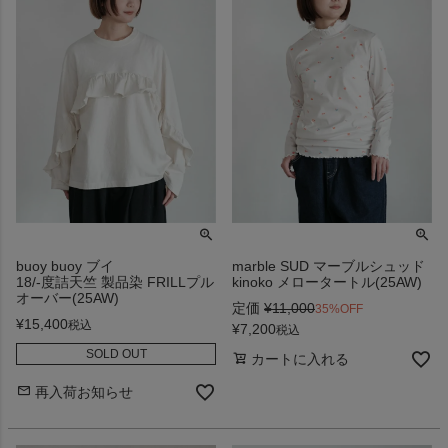
buoy buoy ブイ
marble SUD マーブルシュッド
18/-度詰天竺 製品染 FRILLプル
kinoko メロータートル(25AW)
オーバー(25AW)
定価
¥
11,000
35%OFF
¥
15,400
税込
¥
7,200
税込
SOLD OUT
カートに入れる
再入荷お知らせ