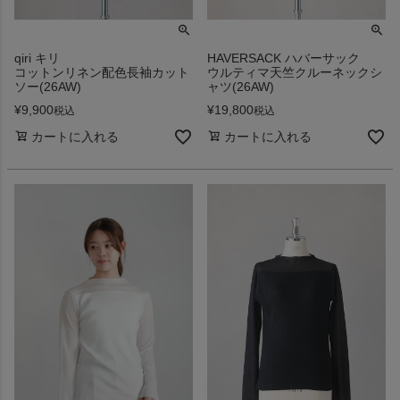
qiri キリ
HAVERSACK ハバーサック
コットンリネン配色長袖カット
ウルティマ天竺クルーネックシ
ソー(26AW)
ャツ(26AW)
¥
9,900
¥
19,800
税込
税込
カートに入れる
カートに入れる