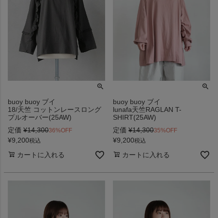
buoy buoy ブイ
buoy buoy ブイ
18/天竺 コットンレースロング
lunafa天竺RAGLAN T-
プルオーバー(25AW)
SHIRT(25AW)
定価
¥
14,300
定価
¥
14,300
36%OFF
35%OFF
¥
9,200
¥
9,200
税込
税込
カートに入れる
カートに入れる