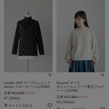
marble SUD マーブルシュッド
Gauze# ガーゼ
kinoko メロータートル(25AW)
ボリュームスリーブ裏毛プルオ
ーバー(25AW)
定価
¥
11,000
35%OFF
定価
¥
17,380
34%OFF
¥
7,200
税込
¥
11,500
税込
カートに入れる