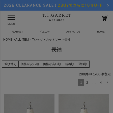
MENU
T.T.GARRET
イエニテ
Alte FOTOS
HOME
HOME
ALL ITEM
Tシャツ・カットソー
長袖
長袖
並び替え
価格が安い順
価格が高い順
新着順
登録順
288
件中
1
-
80
件表示
1
2
…
4