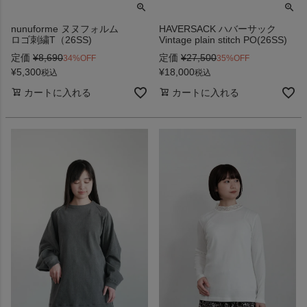
nunuforme ヌヌフォルム
HAVERSACK ハバーサック
ロゴ刺繍T（26SS)
Vintage plain stitch PO(26SS)
定価
¥
8,690
定価
¥
27,500
34%OFF
35%OFF
¥
5,300
¥
18,000
税込
税込
カートに入れる
カートに入れる