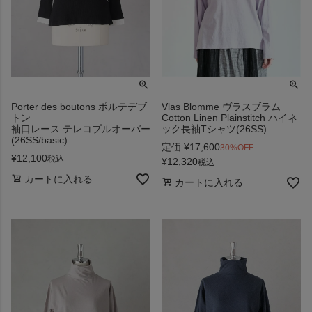
Porter des boutons ポルテデブ
Vlas Blomme ヴラスブラム
トン
Cotton Linen Plainstitch ハイネ
袖口レース テレコプルオーバー
ック長袖Tシャツ(26SS)
(26SS/basic)
定価
¥
17,600
30%OFF
¥
12,100
税込
¥
12,320
税込
カートに入れる
カートに入れる