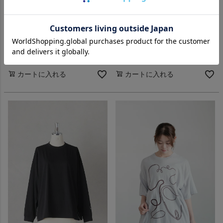
Dulcamara ドゥルカマラ
Dulcamara ドゥルカマラ
ハンドステッチロンT(26SS)
ハンドステッチロンT(26SS)
定価
¥
17,600
定価
¥
17,600
33%OFF
33%OFF
¥
11,800
¥
11,800
税込
税込
カートに入れる
カートに入れる