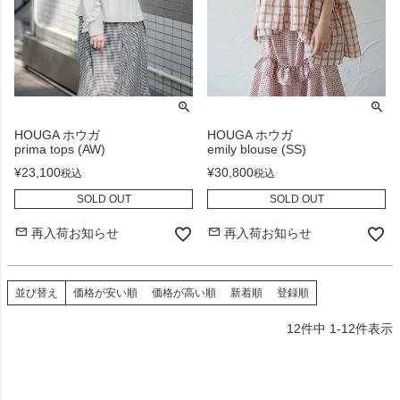
HOUGA ホウガ
HOUGA ホウガ
prima tops (AW)
emily blouse (SS)
¥
23,100
¥
30,800
税込
税込
SOLD OUT
SOLD OUT
再入荷お知らせ
再入荷お知らせ
並び替え
価格が安い順
価格が高い順
新着順
登録順
12
件中
1
-
12
件表示