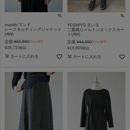
mando マンド
YOSHIYO ヨシヨ
レースキルティングジャケット
二重織りメルトンタックスカー
(AW)
ト(AW)
定価
¥
63,800
定価
¥
44,000
55％OFF
55％OFF
¥
28,710
¥
19,800
税込
税込
カートに入れる
カートに入れる