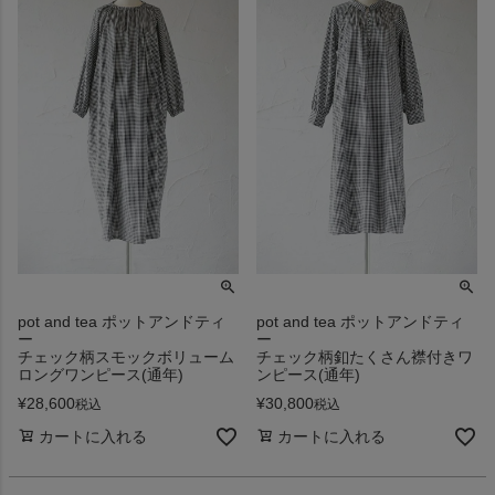
pot and tea ポットアンドティ
pot and tea ポットアンドティ
ー
ー
チェック柄スモックボリューム
チェック柄釦たくさん襟付きワ
ロングワンピース(通年)
ンピース(通年)
¥
28,600
¥
30,800
税込
税込
カートに入れる
カートに入れる