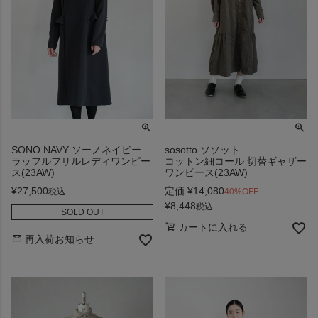
SONO NAVY ソーノネイビー
sosotto ソソット
ラッフルフリルレディワンピー
コットン細コール 切替ギャザー
ス(23AW)
ワンピース(23AW)
¥
27,500
定価
¥
14,080
税込
40%OFF
¥
8,448
税込
SOLD OUT
カートに入れる
再入荷お知らせ