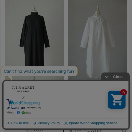
pot and tea ポットアンドティ
pot and tea ポットアンドティ
ー
ー
釦たくさん襟付きワンピース
メリノウールタートルネック
(通年)
2wayワンピース(秋冬)
¥
33,660
¥
33,000
税込
税込
カートに入れる
SOLD OUT