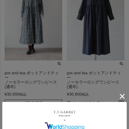
pot and tea ポットアンドティ
pot and tea ポットアンドティ
ー
ー
ノーカラーロングワンピース
ノーカラーロングワンピース
(通年)
(通年)
¥
30,800
¥
30,800
税込
税込
カートに入れる
SOLD OUT
再入荷お知らせ