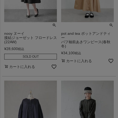
nooy ヌーイ
pot and tea ポットアンドティ
接結ジョーゼット フロードレス
ー
(22AW)
パフ袖前あきワンピース(春秋
冬)
¥
28,600
税込
¥
34,100
税込
SOLD OUT
カートに入れる
カートに入れる