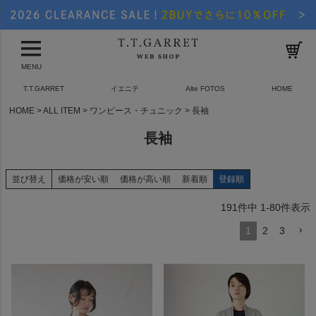
MENU
T.T.GARRET
イエニテ
Alte FOTOS
HOME
HOME
ALL ITEM
ワンピース・チュニック
長袖
長袖
並び替え
価格が安い順
価格が高い順
新着順
登録順
191
件中
1
-
80
件表示
1
2
3