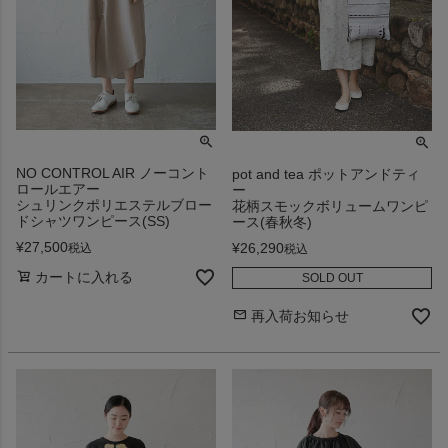
NO CONTROL AIR ノーコント
pot and tea ポットアンドティ
ロールエアー
ー
シュリンクポリエステルブロー
花柄スモックボリュームワンピ
ドシャツワンピース(SS)
ース(春秋冬)
¥
27,500
¥
26,290
税込
税込
カートに入れる
SOLD OUT
再入荷お知らせ