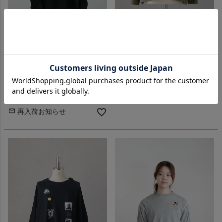
STOF ストフ
STOF ストフ
ONE-LOVE EMBROI L/S
PATCH HAS NO MEANS L&P
SAMUE T-SHIRT (26SS)
L/S Tee(26AW)
¥
17,600
¥
16,500
税込
税込
カートに入れる
SOLD OUT
再入荷お知らせ