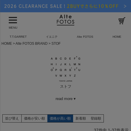
MENU
T.T.GARRET
イエニテ
Alte FOTOS
HOME
HOME
Alte FOTOS BRAND
STOF
ストフ
read more ▾
並び替え
価格が安い順
価格が高い順
新着順
登録順
37
件中
1
-
37
件表示