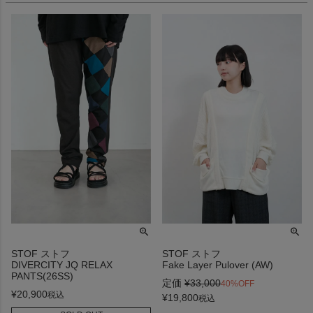
STOF ストフ
STOF ストフ
DIVERCITY JQ RELAX
Fake Layer Pulover (AW)
PANTS(26SS)
定価
¥
33,000
40%OFF
¥
20,900
税込
¥
19,800
税込