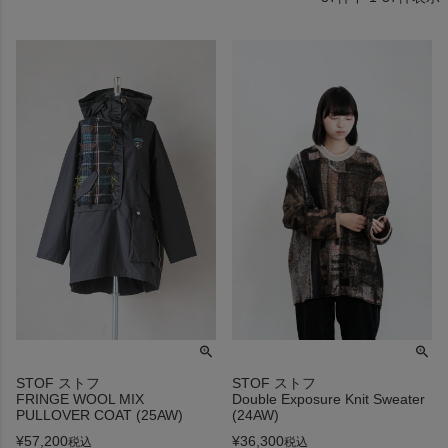
STOF ストフ
STOF ストフ
FRINGE WOOL MIX
Double Exposure Knit Sweater
PULLOVER COAT (25AW)
(24AW)
¥
57,200
¥
36,300
税込
税込