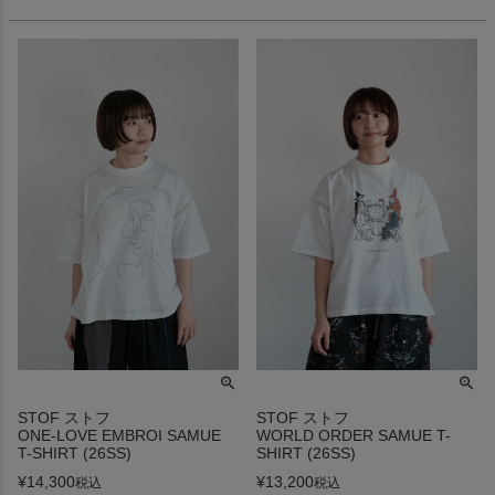
STOF ストフ
STOF ストフ
ONE-LOVE EMBROI SAMUE
WORLD ORDER SAMUE T-
T-SHIRT (26SS)
SHIRT (26SS)
¥
14,300
¥
13,200
税込
税込