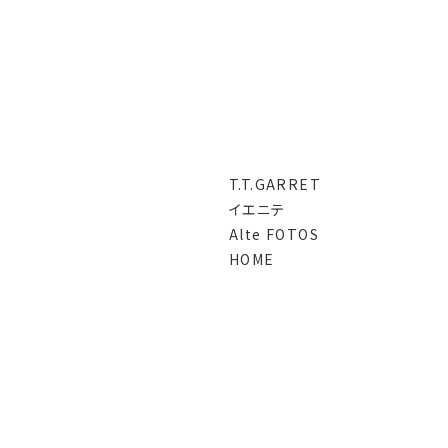
T.T.GARRET
イエニテ
Alte FOTOS
HOME