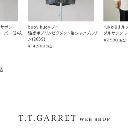
ルデサボン
buoy buoy ブイ
rukkilill
オーバー(24A
強撚ポプリンピグメント染シャツブルゾ
ダルサテン レ
ン(26SS)
7,590
¥
（税込）
14,500
¥
（税込）
品