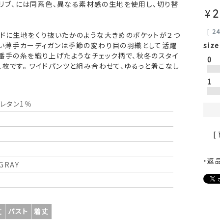
、裾リブ、には同系色、異なる素材感の生地を使用し、切り替
¥
2
[
2
イドに生地をくり抜いたかのような大きめのポケットが２つ
かい薄手カーディガンは季節の変わり目の羽織として活躍
size
細番手の糸を織り上げたようなチェック柄で、秋冬のスタイ
0
枚です。 ワイドパンツと組み合わせて、ゆるっと着こなし
1
ウレタン1％
[
・返
GRAY
丈
バスト
着丈