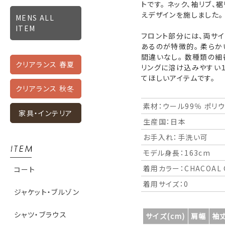
トです。 ネック、袖リブ
えデザインを施しました。
MENS ALL
ITEM
フロント部分には、両サ
あるのが特徴的。 柔ら
間違いなし。 数種類の
クリアランス 春夏
リングに溶け込みやすい１
てほしいアイテムです。
クリアランス 秋冬
素材：ウール99％ ポリ
家具・インテリア
生産国：日本
お手入れ：手洗い可
モデル身長：163cm
着用カラー：CHACOAL 
コート
着用サイズ：0
ジャケット・ブルゾン
シャツ・ブラウス
サイズ(cm)
肩幅
袖