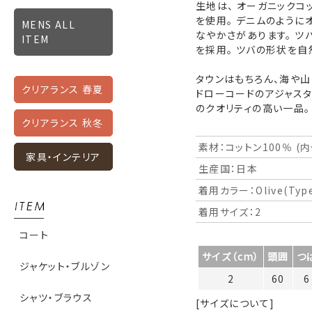
生地は、 オーガニックコ
を使用。 デニムのように
MENS ALL
なやかさがあります。 ツ
ITEM
を採用。 ツバの形状を自
タウンはもちろん、海や山
クリアランス 春夏
ドローコードのアジャスタ
のクオリティの高い一品。
クリアランス 秋冬
素材：コットン100％ (
家具・インテリア
生産国：日本
着用カラー：Olive(Typew
着用サイズ：2
コート
サイズ（cm）
頭囲
つ
ジャケット・ブルゾン
2
60
6
シャツ・ブラウス
[サイズについて]