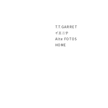
T.T.GARRET
イエニテ
Alte FOTOS
HOME