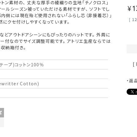
ットン素材の、 丈夫な厚手の綾織りの生地「チノクロス」
¥
1
オールシーズン被っていただける素材ですが、 ソフトでし
バ内側には現在殆ど使用されない「ふらし芯（非接着芯）」
[
1
然にクセ付けしやすくなっています。
などアウトドアシーンにもぴったりのハットです。 外周に
ー付なのでサイズ調整可能です。 アトリエ生産ならでは
 収納箱付き。
[
内テープ)コットン100％
・返
ritter Cotton)
ば