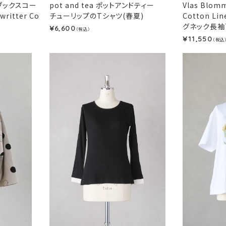
ルーブックスコー
pot and tea ポットアンドティー
Vlas Blo
writter Co
チューリップのTシャツ(春夏)
Cotton Lin
グネック長袖T
6,600
¥
（税込）
11,550
¥
（税込