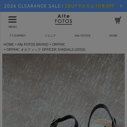
MENU
T.T.GARRET
イエニテ
Alte FOTOS
HOME
HOME
Alte FOTOS BRAND
ORPHIC
ORPHIC オルフィック OFFICER SANDALS (20SS)