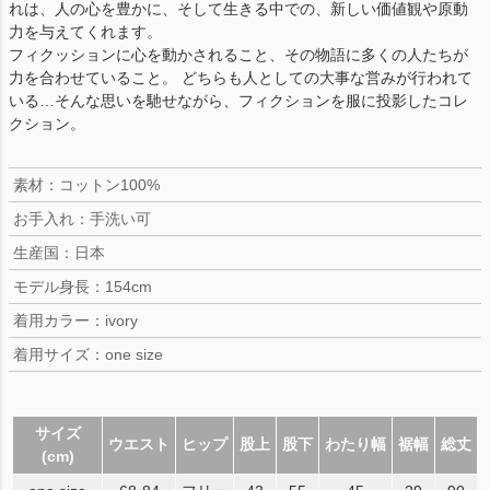
れは、人の心を豊かに、そして生きる中での、新しい価値観や原動
力を与えてくれます。
フィクッションに心を動かされること、その物語に多くの人たちが
力を合わせていること。 どちらも人としての大事な営みが行われて
いる…そんな思いを馳せながら、フィクションを服に投影したコレ
クション。
素材：コットン100%
お手入れ：手洗い可
生産国：日本
モデル身長：154cm
着用カラー：ivory
着用サイズ：one size
サイズ
ウエスト
ヒップ
股上
股下
わたり幅
裾幅
総丈
(cm)