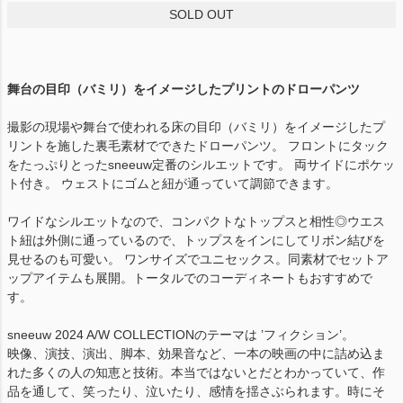
SOLD OUT
舞台の目印（バミリ）をイメージしたプリントのドローパンツ
撮影の現場や舞台で使われる床の目印（バミリ）をイメージしたプ
リントを施した裏毛素材でできたドローパンツ。 フロントにタック
をたっぷりとったsneeuw定番のシルエットです。 両サイドにポケッ
ト付き。 ウェストにゴムと紐が通っていて調節できます。
ワイドなシルエットなので、コンパクトなトップスと相性◎ウエス
ト紐は外側に通っているので、トップスをインにしてリボン結びを
見せるのも可愛い。 ワンサイズでユニセックス。同素材でセットア
ップアイテムも展開。トータルでのコーディネートもおすすめで
す。
sneeuw 2024 A/W COLLECTIONのテーマは ’フィクション’。
映像、演技、演出、脚本、効果音など、一本の映画の中に詰め込ま
れた多くの人の知恵と技術。本当ではないとだとわかっていて、作
品を通して、笑ったり、泣いたり、感情を揺さぶられます。時にそ