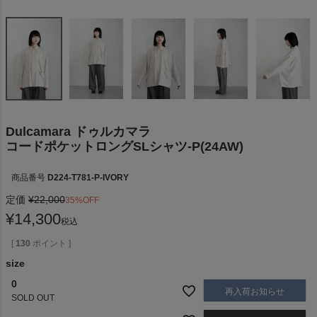
Dulcamara ドゥルカマラ
コードポケットロングSLシャツ-P(24AW)
商品番号
D224-T781-P-IVORY
定価
¥
22,000
35%OFF
¥
14,300
税込
[
130
ポイント ]
size
0
再入荷お知らせ
SOLD OUT