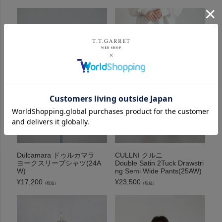
Dulcamara ドゥルカマラ
CULLNI クルニ
ヨークスリーブシャツ(24A
Double Satin 2Tuck Drawstri
W)
ng Semi Wide Pants(25AW)
¥
17,200
¥
23,500
（税込）
（税込）