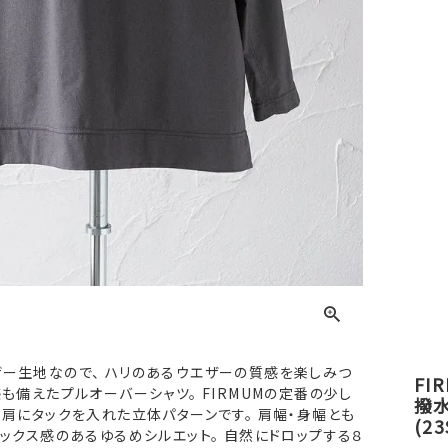
ザー生地なので、 ハリのあるウエザーの質感を楽しみつ
FI
感も備えたプルオーバーシャツ。 FIRMUMの定番の少し
撥
ろ肩にタックを入れた立体パターンです。 肩幅・身幅とも
(23
ラックス感のあるゆるめシルエット。 自然にドロップする８