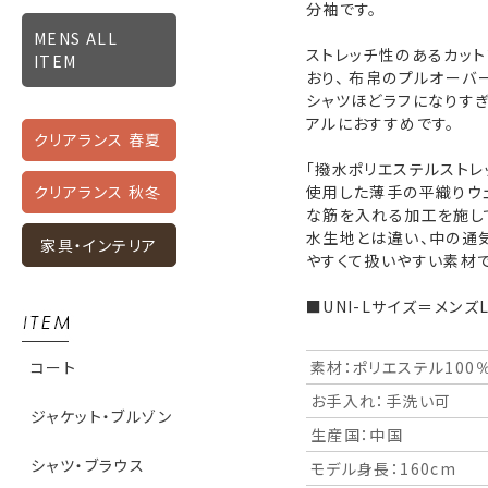
分袖です。
MENS ALL
ストレッチ性のあるカッ
ITEM
おり、 布帛のプルオーバ
シャツほどラフになりすぎ
アルにおすすめです。
クリアランス 春夏
「撥水ポリエステルストレ
使用した薄手の平織りウ
クリアランス 秋冬
な筋を入れる加工を施して
水生地とは違い、中の通
家具・インテリア
やすくて扱いやすい素材で
■UNI-Lサイズ＝メンズ
素材：ポリエステル100
コート
お手入れ：手洗い可
ジャケット・ブルゾン
生産国：中国
シャツ・ブラウス
モデル身長：160cm