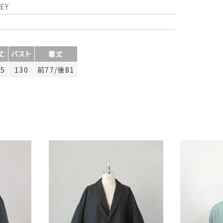
EY
丈
バスト
着丈
.5
130
前77/後81