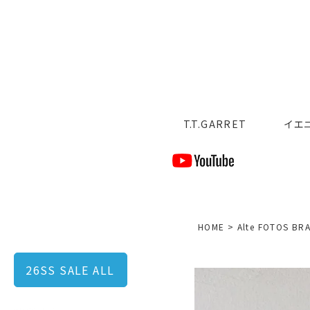
T.T.GARRET
イエ
HOME
Alte FOTOS BR
26SS SALE ALL