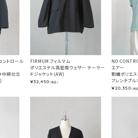
ノーコントロール
FIRMUM フィルマム
NO CONTR
ポリエステル高密度ウェザー テーラー
エアー
タ中綿仕立
ドジャケット(AW)
割繊ポリエス
)
フレンチプルオ
32,450
¥
（税込）
20,350
¥
（税