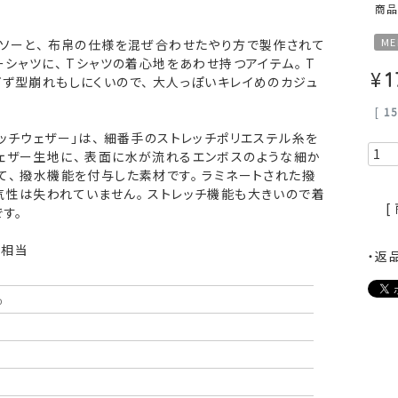
商
ME
トソーと、 布帛の仕様を混ぜ合わせたやり方で製作されて
ーシャツに、 Tシャツの着心地をあわせ持つアイテム。 T
¥
1
ず型崩れもしにくいので、 大人っぽいキレイめのカジュ
[
1
ッチウェザー」は、 細番手のストレッチポリエステル糸を
ェザー生地に、 表面に水が流れるエンボスのような細か
、 撥水機能を付与した素材です。 ラミネートされた撥
気性は失われていません。 ストレッチ機能も大きいので着
[
す。
L相当
・返
％