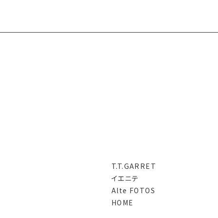
T.T.GARRET
イエニテ
Alte FOTOS
HOME