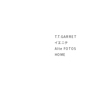
T.T.GARRET
イエニテ
Alte FOTOS
HOME