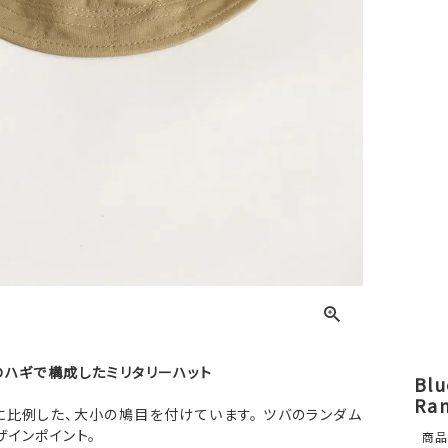
のハギで構成したミリタリーハット
Bl
Ran
比例した、大小の鳩目を付けています。 ツバのランダム
インポイント。
商