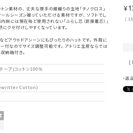
¥
1
ットン素材の、 丈夫な厚手の綾織りの生地「チノクロス」
オールシーズン被っていただける素材ですが、 ソフトでし
[
1
バ内側には現在殆ど使用されない「ふらし芯（非接着芯）」
然にクセ付けしやすくなっています。
などアウトドアシーンにもぴったりのハットです。 外周に
ー付なのでサイズ調整可能です。 アトリエ生産ならでは
 収納箱付き。
[
内テープ)コットン100％
・返
ritter Cotton)
ば