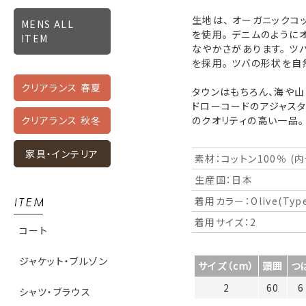
生地は、 オーガニックコ
MENS ALL
を使用。 デニムのように
ITEM
なやかさがあります。 ツ
を採用。 ツバの形状を自
クリアランス 春夏
タウンはもちろん、海や山
ドローコードのアジャスタ
のクオリティの高い一品。
クリアランス 秋冬
家具・インテリア
素材：コットン100％ (
生産国：日本
着用カラー：Olive(Typew
着用サイズ：2
コート
ジャケット・ブルゾン
サイズ（cm）
頭囲
つ
2
60
6
シャツ・ブラウス