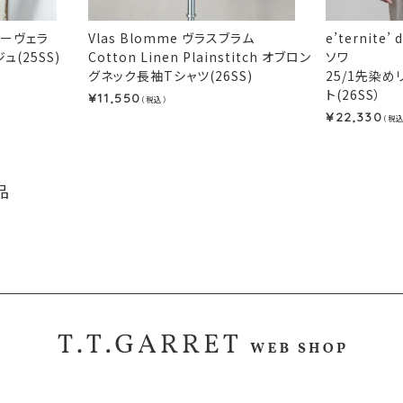
ポーヴェラ
Vlas Blomme ヴラスブラム
e’ternite
(25SS)
Cotton Linen Plainstitch オブロン
ソワ
グネック長袖Tシャツ(26SS)
25/1先染
ト(26SS）
11,550
¥
（税込）
22,330
¥
（税込
品