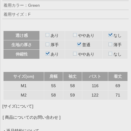
着用カラー：Green
着用サイズ：F
透け感
あり
ややあり
なし
生地の厚さ
厚手
普通
薄手
伸縮性
あり
ややあり
なし
サイズ(cm)
肩幅
袖丈
バスト
着丈
M1
55
58
116
69
M2
58
59
122
71
[サイズについて]
[ 商品についてのお問い合わせ ]
・返品特約について