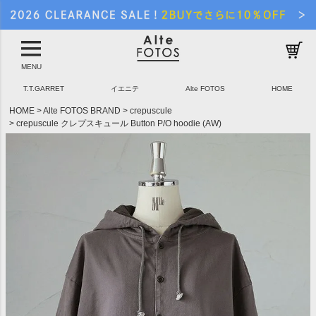
MENU
T.T.GARRET
イエニテ
Alte FOTOS
HOME
HOME
Alte FOTOS BRAND
crepuscule
crepuscule クレプスキュール Button P/O hoodie (AW)