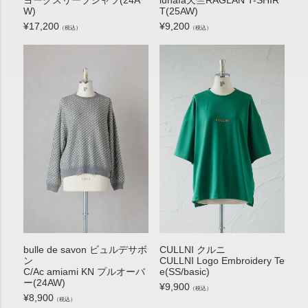
ヨークスリーブシャツ(24A
lunafa天竺RAGLAN T-SHIR
W)
T(25AW)
¥
17,200
¥
9,200
（税込）
（税込）
bulle de savon ビュルデサボ
CULLNI クルニ
ン
CULLNI Logo Embroidery Te
C/Ac amiami KN プルオーバ
e(SS/basic)
ー(24AW)
¥
9,900
（税込）
¥
8,900
（税込）