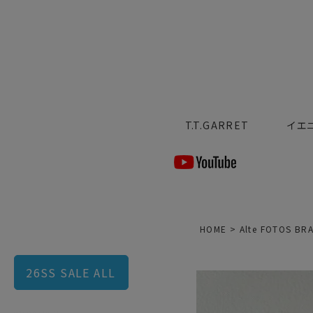
T.T.GARRET
イエ
HOME
Alte FOTOS BR
26SS SALE ALL