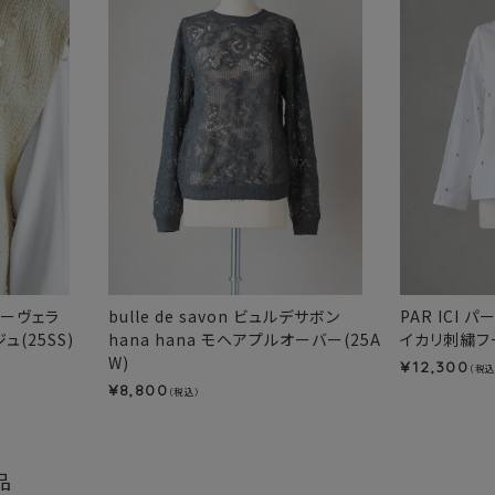
ポーヴェラ
bulle de savon ビュルデサボン
PAR ICI 
(25SS)
hana hana モヘアプルオーバー(25A
イカリ刺繍フー
W)
12,300
¥
（税込
8,800
¥
（税込）
品