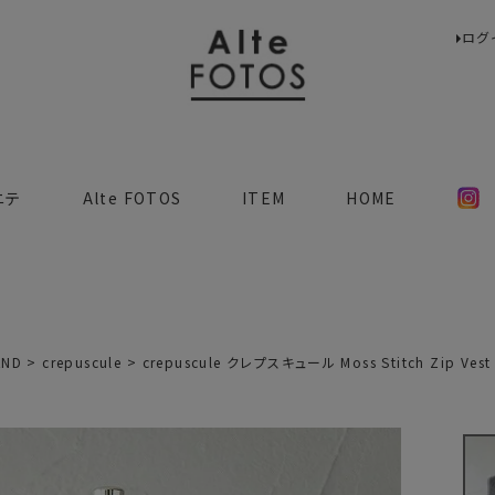
ログ
検索
ニテ
Alte FOTOS
ITEM
HOME
AND
crepuscule
crepuscule クレプスキュール Moss Stitch Zip Vest 