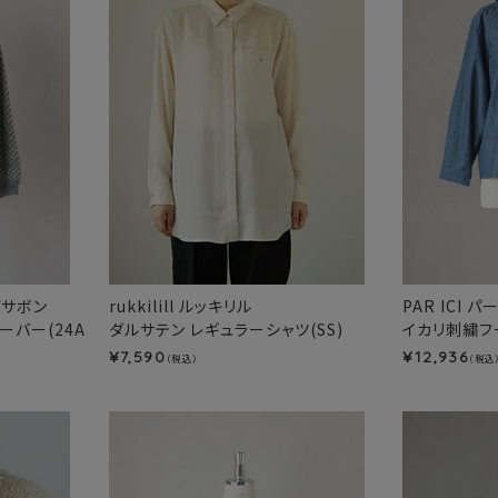
ルデサボン
rukkilill ルッキリル
PAR ICI 
オーバー(24A
ダルサテン レギュラーシャツ(SS)
イカリ刺繍フー
7,590
12,936
¥
¥
（税込）
（税込