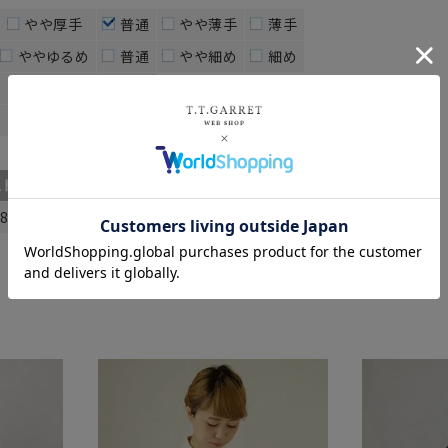
やや厚手
普通
やや薄手
薄手
ややゆるめ
普通
やや細め
細め
ややあり
なし
ややあり
なし
スト
着丈
8
67