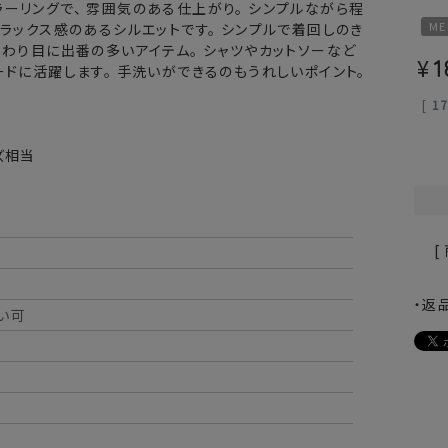
ーリングで、 雰囲気のある仕上がり。 シンプルながら程
ME
リラックス感のあるシルエットです。 シンプルで着回しのき
変わり目に出番の多いアイテム。 シャツやカットソーなど
¥
1
ードに活躍します。 手洗いができるのもうれしいポイント。
[
1
ズ相当
[
・返
い可