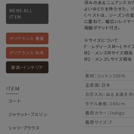
深みのあるニュアンスカラ
よいゆとりを持たせた、 
MENS ALL
くベストは、 シーズンの
ITEM
に重ねて、 幅広いレイヤ
両脇ポケット付き。
クリアランス 春夏
※サイズについて
F…レディースM～Lサイ
M1…メンズMサイズ相当
クリアランス 秋冬
M2…メンズLサイズ相当
家具・インテリア
素材：コットン100％
生産国：日本
お手入れ：ぬるま湯手洗
コート
モデル身長：165cm
着用カラー：Indigo
ジャケット・ブルゾン
着用サイズ：F
シャツ・ブラウス