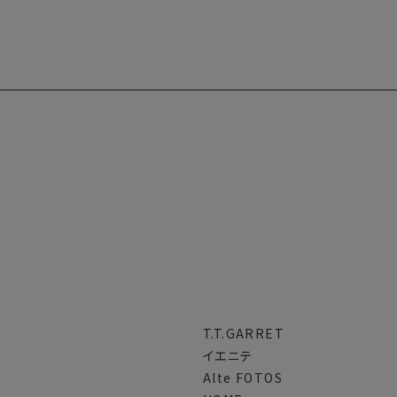
T.T.GARRET
イエニテ
Alte FOTOS