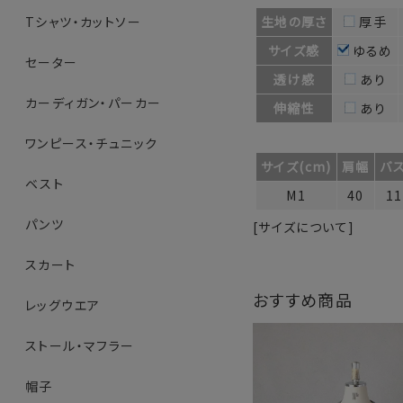
生地の厚さ
厚手
Tシャツ・カットソー
サイズ感
ゆるめ
セーター
透け感
あり
カーディガン・パーカー
伸縮性
あり
ワンピース・チュニック
サイズ(cm)
肩幅
バ
ベスト
M1
40
11
パンツ
[サイズについて]
スカート
おすすめ商品
レッグウエア
ストール・マフラー
帽子