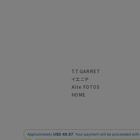
T.T.GARRET
イエニテ
Alte FOTOS
HOME