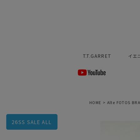
T.T.GARRET
イエ
HOME
Alte FOTOS BR
26SS SALE ALL