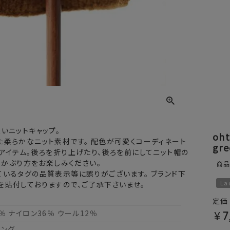
いニットキャップ。
oh
た柔らかなニット素材です。 配色が可愛くコーディネート
gre
アイテム。後ろを折り上げたり、後ろを前にしてニット帽の
々なかぶり方をお楽しみください。
商
いるタグの品質表示等に誤りがございます。 ブランド下
La
を貼付しておりますので、ご了承下さいませ。
定価
¥
％ ナイロン36％ ウール12％
7
ニング