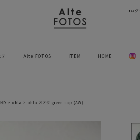
ログ
検索
ニテ
Alte FOTOS
ITEM
HOME
AND
ohta
ohta オオタ green cap (AW)