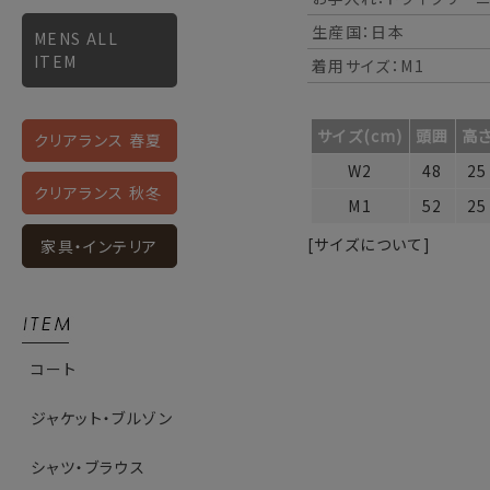
生産国：日本
MENS ALL
ITEM
着用サイズ：M1
サイズ(cm)
頭囲
高
クリアランス 春夏
W2
48
25
クリアランス 秋冬
M1
52
25
[サイズについて]
家具・インテリア
コート
ジャケット・ブルゾン
シャツ・ブラウス