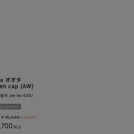
ta オオタ
en cap (AW)
品番号
aw-kn-03G/
dys&Mens
¥
15,400
50%OFF
,700
税込