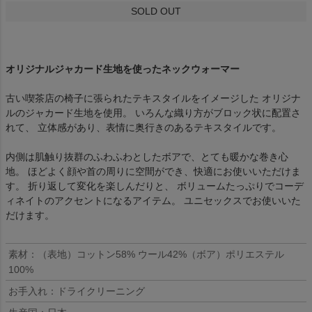
SOLD OUT
オリジナルジャカード生地を使ったネックウォーマー
古い喫茶店の椅子に張られたテキスタイルをイメージした オリジナ
ルのジャカード生地を使用。 いろんな織り方がブロック状に配置さ
れて、 立体感があり、表情に奥行きのあるテキスタイルです。
内側は肌触り抜群のふわふわとしたボアで、とても暖かな巻き心
地。 ほどよく顔や首の周りに空間ができ、快適にお使いいただけま
す。 折り返して変化を楽しんだりと、 ボリュームたっぷりでコーデ
ィネイトのアクセントになるアイテム。 ユニセックスでお使いいた
だけます。
素材：（表地）コットン58% ウール42%（ボア）ポリエステル
100%
お手入れ：ドライクリーニング