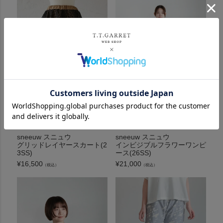
sneeuw スニュウ
sneeuw スニュウ
グリッドレイヤースカート(2
インビジブルフラワーワンピ
3SS)
ース(26SS)
¥
16,500
¥
21,000
（税込）
（税込）