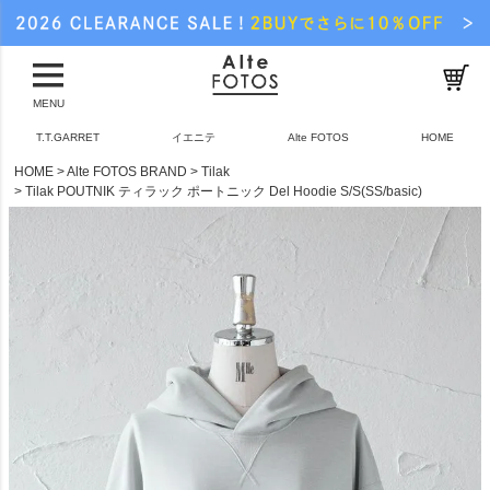
MENU
T.T.GARRET
イエニテ
Alte FOTOS
HOME
HOME
Alte FOTOS BRAND
Tilak
Tilak POUTNIK ティラック ポートニック Del Hoodie S/S(SS/basic)