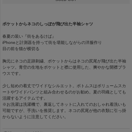
ポケットからネコのしっぽが飛び出た半袖シャツ
春夏の装い『街をあるけば』
iPhoneと計測器を持って街を堪能しながらの洋服作り
目の前を猫が横切る
胸元にネコの足跡刺繍、ポケットからはネコの尻尾が飛び出た半袖
シャツ。青空の生地をポケットと襟に使用した、爽やかな開襟ブラ
ウスです。
少し短めの着丈でワイドなシルエット。ボトムスはボリュームスカ
ートやワイドパンツと組み合わせるのがお勧め。夏の羽織としても
活躍するアイテムです。
※お洗濯は洗濯機で、裏返してネットに入れてのおしゃれ着洗いも
可能ですが、手洗いを推奨します。ネコの尻尾が他の衣類に引っ掛
からないように注意してください。