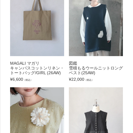
MAGALI マガリ
図鑑
キャンバスコットンリネン・
雪積もるウールニットロング
トートバッグ/GIRL (26AW)
ベスト(25AW)
¥
6,600
¥
22,000
（税込）
（税込）