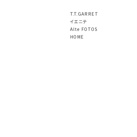
T.T.GARRET
イエニテ
Alte FOTOS
HOME