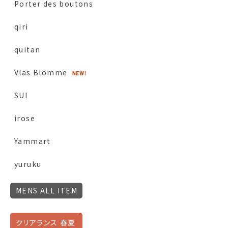
Porter des boutons
qiri
quitan
Vlas Blomme
SUI
irose
Yammart
yuruku
MENS ALL ITEM
クリアランス 春夏