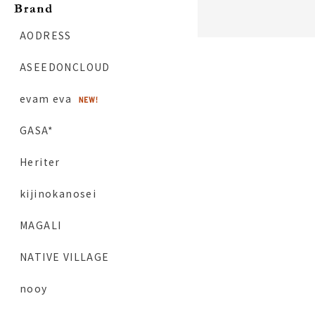
AODRESS
ASEEDONCLOUD
evam eva
GASA*
Heriter
kijinokanosei
MAGALI
NATIVE VILLAGE
nooy