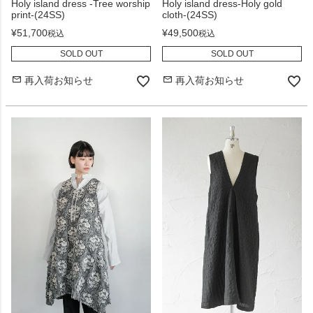
Holy island dress -Tree worship
Holy island dress-Holy gold
print-(24SS)
cloth-(24SS)
¥
51,700
¥
49,500
税込
税込
SOLD OUT
SOLD OUT
再入荷お知らせ
再入荷お知らせ