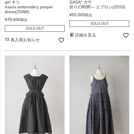
qiri キリ
GASA* ガサ
irasos embroidery jumper
祈りの時間へ エプロン(25SS)
dress(25AW)
¥
55,000
税込
¥
39,600
税込
SOLD OUT
SOLD OUT
詳細を見る
再入荷お知らせ