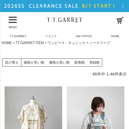
MENU
T.T.GARRET
イエニテ
Alte FOTOS
HOME
HOME
TT GARRET ITEM
ワンピース・チュニック
ノースリーブ
並び替え
価格が安い順
価格が高い順
新着順
登録順
46
件中
1
-
46
件表示