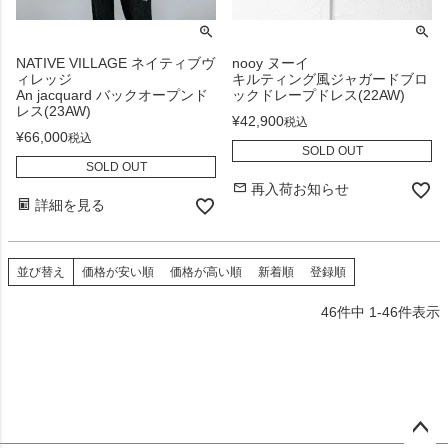
NATIVE VILLAGE ネイティブヴ
nooy ヌーイ
ィレッジ
キルティング風ジャガードブロ
An jacquard バックオープンド
ックドレープドレス(22AW)
レス(23AW)
¥
42,900
税込
¥
66,000
税込
SOLD OUT
SOLD OUT
再入荷お知らせ
詳細を見る
並び替え
価格が安い順
価格が高い順
新着順
登録順
46
件中
1
-
46
件表示