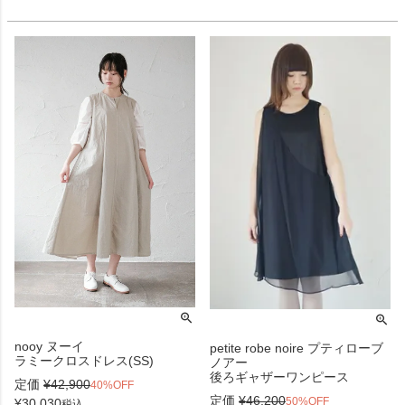
nooy ヌーイ
petite robe noire プティローブ
ラミークロスドレス(SS)
ノアー
後ろギャザーワンピース
定価
¥
42,900
40%OFF
定価
¥
46,200
50%OFF
¥
30,030
税込