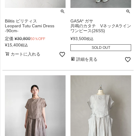
Bilitis ビリティス
GASA* ガサ
Leopard Tutu Cami Dress
共鳴のカタチ VネックAライン
-90cm-
ワンピース(26SS)
定価
¥
30,800
¥
93,500
50％OFF
税込
¥
15,400
税込
SOLD OUT
カートに入れる
詳細を見る