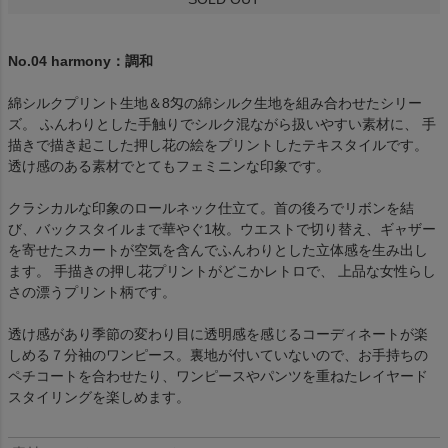
No.04 harmony：調和
綿シルクプリント生地＆8匁の綿シルク生地を組み合わせたシリー
ズ。 ふんわりとした手触りでシルク混ながら扱いやすい素材に、 手
描きで描き起こした押し花の絵をプリントしたテキスタイルです。
透け感のある素材でとてもフェミニンな印象です。
クラシカルな印象のロールネック仕立て。首の後ろでリボンを結
び、バックスタイルまで華やぐ1枚。ウエストで切り替え、ギャザー
を寄せたスカートが空気を含んでふんわりとした立体感を生み出し
ます。 手描きの押し花プリントがどこかレトロで、 上品な女性らし
さの漂うプリント柄です。
透け感があり季節の変わり目に透明感を感じるコーディネートが楽
しめる７分袖のワンピース。裏地が付いていないので、お手持ちの
ペチコートを合わせたり、ワンピースやパンツを重ねたレイヤード
スタイリングを楽しめます。