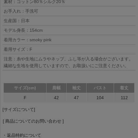
素材：コットン80％シルク20％
お手入れ：手洗可
生産国：日本
モデル身長：154cm
着用カラー：smoky pink
着用サイズ：F
注意：糸や生地にムラやネップ、ふし等が入る場合がございます。
繊細な生地を使用していますので、お取扱いにご注意ください。
サイズ(cm)
肩幅
袖丈
バスト
着丈
F
42
47
104
112
[サイズについて]
[ 商品についてのお問い合わせ ]
・返品特約について