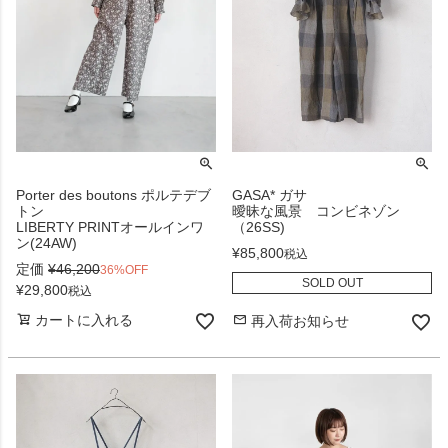
Porter des boutons ポルテデブ
GASA* ガサ
トン
曖昧な風景 コンビネゾン
LIBERTY PRINTオールインワ
（26SS)
ン(24AW)
¥
85,800
税込
定価
¥
46,200
36%OFF
SOLD OUT
¥
29,800
税込
カートに入れる
再入荷お知らせ