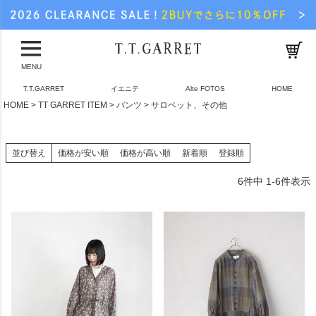
MENU
T.T.GARRET
イエニテ
Alte FOTOS
HOME
HOME
TT GARRET ITEM
パンツ
サロペット、その他
並び替え
価格が安い順
価格が高い順
新着順
登録順
6
件中
1
-
6
件表示