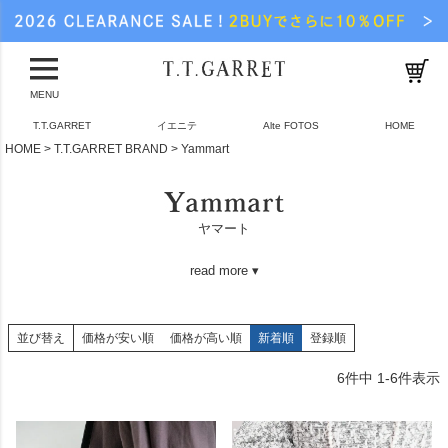
MENU
T.T.GARRET
イエニテ
Alte FOTOS
HOME
HOME
T.T.GARRET BRAND
Yammart
ヤマート
read more ▾
並び替え
価格が安い順
価格が高い順
新着順
登録順
6
件中
1
-
6
件表示