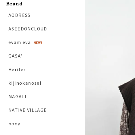
AODRESS
ASEEDONCLOUD
evam eva
GASA*
Heriter
kijinokanosei
MAGALI
NATIVE VILLAGE
nooy