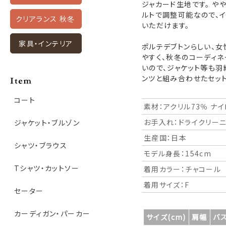
ジャカード生地です。 や
ルトで調整可能なので、
クリアランス 秋冬
いただけます。
家具・インテリア
ポルテデブトンらしい、女
やすく、秋冬のコーディネ
いので、ジャケット等も羽
ンツと組み合わせたセッ
コート
素材：アクリル73％ ナイ
お手入れ：ドライクリー
ジャケット・ブルゾン
生産国：日本
シャツ・ブラウス
モデル身長：154cm
Tシャツ・カットソー
着用カラー：チャコール
着用サイズ：F
セーター
カーディガン・パーカー
サイズ(cm)
肩幅
バ