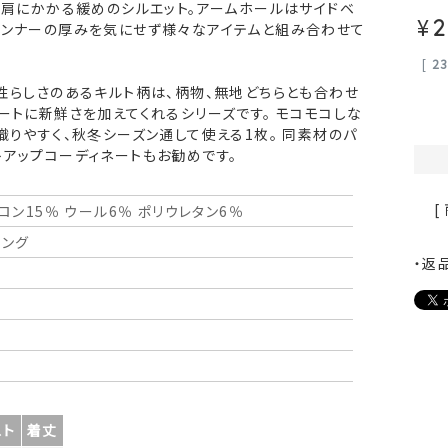
や肩にかかる緩めのシルエット。アームホールはサイドベ
¥
2
インナーの厚みを気にせず様々なアイテムと組み合わせて
[
2
性らしさのあるキルト柄は、柄物、無地どちらとも合わせ
ートに新鮮さを加えてくれるシリーズです。 モコモコしな
織りやすく、秋冬シーズン通して使える1枚。 同素材のパ
トアップコーディネートもお勧めです。
[
ロン15％ ウール6％ ポリウレタン6％
ニング
・返
スト
着丈