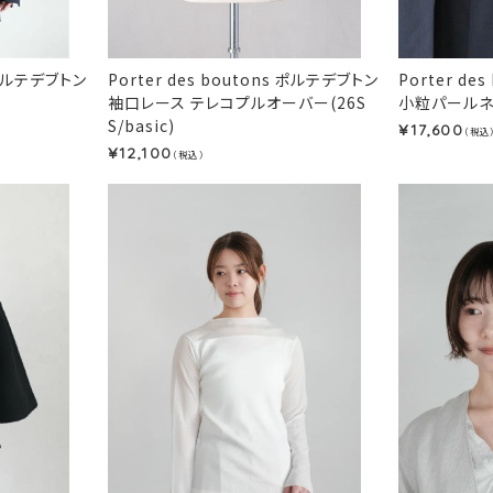
s ポルテデブトン
Porter des boutons ポルテデブトン
Porter de
袖口レース テレコプルオーバー(26S
小粒パールネック
S/basic)
17,600
¥
（税込
12,100
¥
（税込）