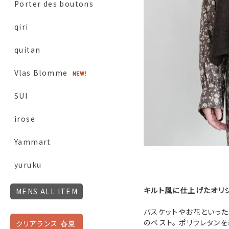
Porter des boutons
qiri
quitan
Vlas Blomme
SUI
irose
Yammart
yuruku
キルト風に仕上げたオリ
MENS ALL ITEM
バスケットやお花といっ
のベスト。 ポリウレタン
クリアランス 春夏