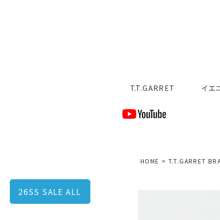
T.T.GARRET
イエ
HOME
T.T.GARRET BR
26SS SALE ALL