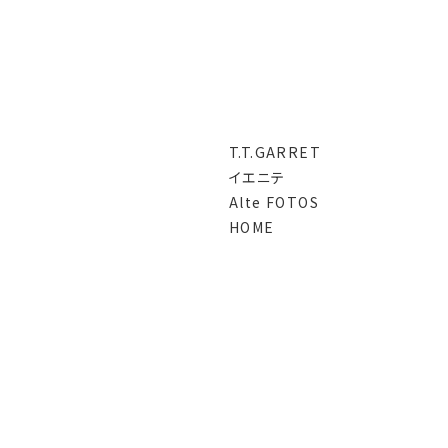
T.T.GARRET
イエニテ
Alte FOTOS
HOME