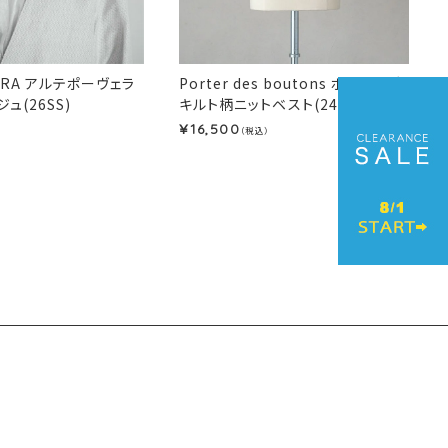
VERA アルテポーヴェラ
Porter des boutons ポルテデブトン
ュ(26SS)
キルト柄ニットベスト(24AW)
16,500
¥
（税込）