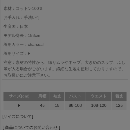
素材：コットン100％
お手入れ：手洗い可
生産国：日本
モデル身長：158cm
着用カラー：charcoal
着用サイズ：F
注意：素材の特性から、織りムラやネップ、大きめのスラブ、ふし
等が入る場合がございます。繊細な生地を使用しておりますので、
お取扱いにご注意下さい。
サイズ(cm)
肩幅
袖丈
バスト
ウエスト
着丈
F
45
15
88-108
108-120
125
[サイズについて]
[ 商品についてのお問い合わせ ]