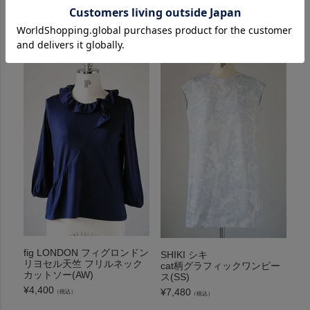
おすすめ商品
fig LONDON フィグロンドン
SHIKI シキ
リヨセル天竺 フリルネック
cat柄グラフィックワンピー
カットソー(AW)
ス(SS)
¥
4,400
¥
7,480
（税込）
（税込）