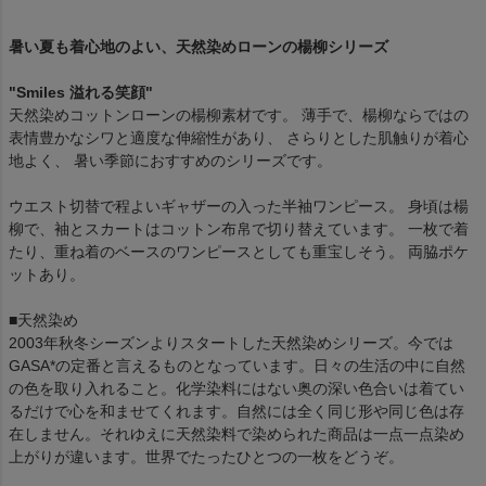
暑い夏も着心地のよい、天然染めローンの楊柳シリーズ
"Smiles 溢れる笑顔"
天然染めコットンローンの楊柳素材です。 薄手で、楊柳ならではの
表情豊かなシワと適度な伸縮性があり、 さらりとした肌触りが着心
地よく、 暑い季節におすすめのシリーズです。
ウエスト切替で程よいギャザーの入った半袖ワンピース。 身頃は楊
柳で、袖とスカートはコットン布帛で切り替えています。 一枚で着
たり、重ね着のベースのワンピースとしても重宝しそう。 両脇ポケ
ットあり。
■天然染め
2003年秋冬シーズンよりスタートした天然染めシリーズ。今では
GASA*の定番と言えるものとなっています。日々の生活の中に自然
の色を取り入れること。化学染料にはない奥の深い色合いは着てい
るだけで心を和ませてくれます。自然には全く同じ形や同じ色は存
在しません。それゆえに天然染料で染められた商品は一点一点染め
上がりが違います。世界でたったひとつの一枚をどうぞ。