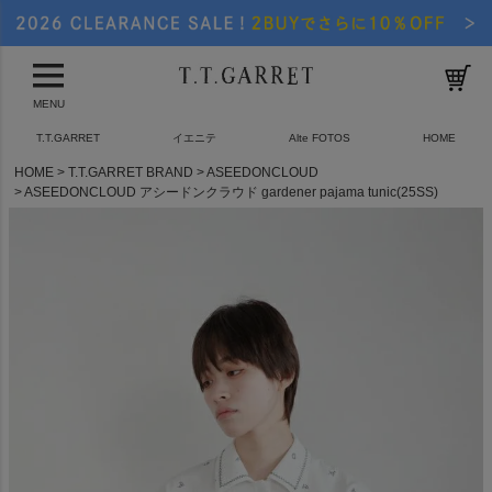
MENU
T.T.GARRET
イエニテ
Alte FOTOS
HOME
HOME
T.T.GARRET BRAND
ASEEDONCLOUD
ASEEDONCLOUD アシードンクラウド gardener pajama tunic(25SS)