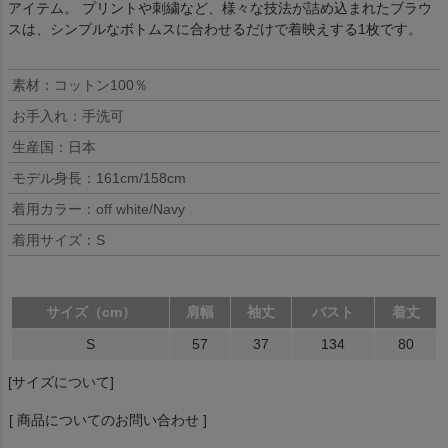
アイテム。 プリントや刺繍など、様々な技法が詰め込まれたブラウ
スは、シンプルなボトムスに合わせるだけで着映えする1枚です。
素材：コットン100％
お手入れ：手洗可
生産国：日本
モデル身長：161cm/158cm
着用カラー：off white/Navy
着用サイズ：S
サイズ（cm）
肩幅
袖丈
バスト
着丈
S
57
37
134
80
[サイズについて]
[ 商品についてのお問い合わせ ]