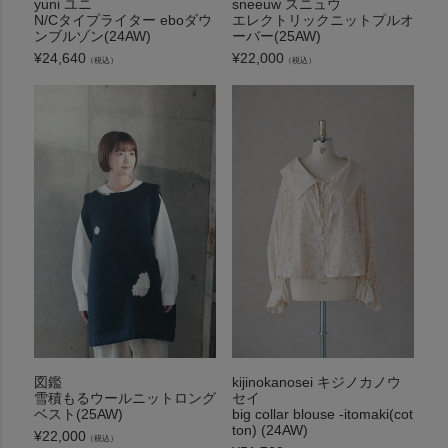
yuni ユニ
sneeuw スニュウ
N/Cタイプライター eboダウ
エレクトリックニットプルオ
ンブルゾン(24AW)
ーバー(25AW)
¥
24,640
¥
22,000
（税込）
（税込）
図鑑
kijinokanosei キジノカノウ
雪積もるウールニットロング
セイ
ベスト(25AW)
big collar blouse -itomaki(cot
ton) (24AW)
¥
22,000
（税込）