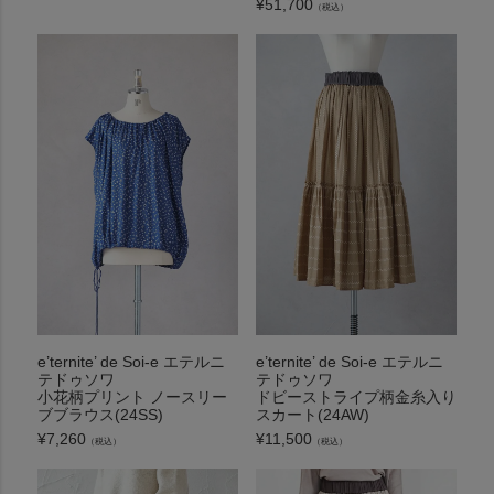
¥
51,700
（税込）
e’ternite’ de Soi-e エテルニ
e’ternite’ de Soi-e エテルニ
テドゥソワ
テドゥソワ
小花柄プリント ノースリー
ドビーストライプ柄金糸入り
ブブラウス(24SS)
スカート(24AW)
¥
7,260
¥
11,500
（税込）
（税込）