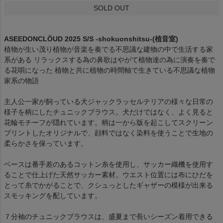
SOLD OUT
ASEEDONCLÖUD 2025 S/S -shokuonshitsu-(植音室)
植物が生い茂り植物が音楽を奏でる不思議な建物の中で生活する家
系がある リラックスする為の鼻歌はやがて植物達の為に演奏を奏で
る花唄になった 植物と共に植物の時間軸で生きている不思議な植物
家系の物語
主人公一家が飼っている犬ジャックラッセルテリアの様々な日常の
様子を柄にしたチュニックブラウス。犬だけではなく、よく見ると
花輪モチーフが隠れています。柄は一から版を起こしてスクリーン
プリントしたオリジナルで、顔料ではなく染料を使うことで生地の
柔らかさを保っています。
ベースは番手差のあるコットン糸を使用し、サッカー織機を使用す
ることで仕上げた天然サッカー素材。ウエスト位置には布にひだを
とって糸でかがることで、クシュっとしたギャザーの模様が出来る
スモッキングを配しています。
７分袖のチュニックブラウスは、盛夏まで長いシーズン着用できる