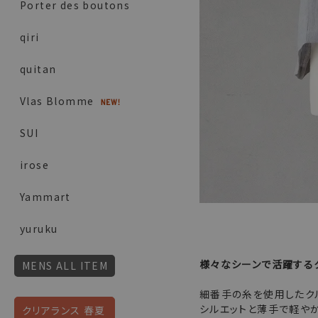
Porter des boutons
qiri
quitan
Vlas Blomme
SUI
irose
Yammart
yuruku
様々なシーンで活躍する
MENS ALL ITEM
細番手の糸を使用したク
シルエットと薄手で軽や
クリアランス 春夏