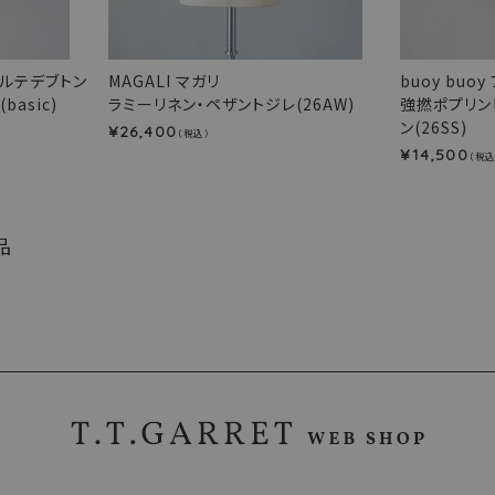
s ポルテデブトン
MAGALI マガリ
buoy buoy
asic)
ラミーリネン・ペザントジレ(26AW)
強撚ポプリン
ン(26SS)
26,400
¥
（税込）
14,500
¥
（税込
品