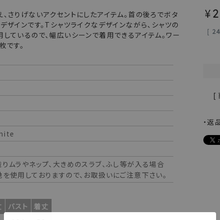
¥
2
え、さりげないアクセントにしたアイテム。首の後ろでボタ
デザインです。Tシャツライクなデザインながら、シャツの
[
2
用しているので、幅広いシーンで着用できるアイテム。ワー
枚です。
[
・返
ite
織りムラやネップ、大きめのスラブ、ふし等が入る場合
地を使用しておりますので、お取扱いにご注意下さい。
丈
バスト
着丈