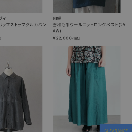
 ブイ
図鑑
リップストップグルカパン
雪積もるウールニットロングベスト(25
AW)
22,000
¥
）
（税込）