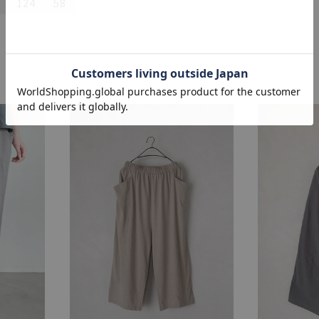
124
58