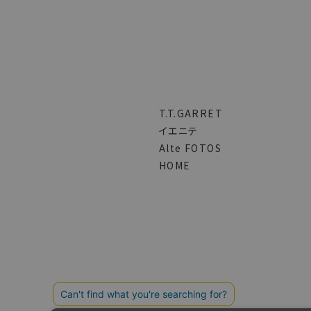
T.T.GARRET
イエニテ
Alte FOTOS
HOME