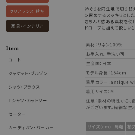
衿ぐりを同生地で切り替
クリアランス 秋冬
ン留めするスッキリとした
きちんと感ある素材を使
家具・インテリア
ドローブに加えて欲しい1
素材：リネン100％
お手入れ：手洗い可
コート
生産国：日本
モデル身長：154cm
ジャケット・ブルゾン
着用カラー：antique wh
シャツ・ブラウス
着用サイズ：M
Tシャツ・カットソー
注意：素材の特性から、
がございます。繊細な生
セーター
サイズ(cm)
肩幅
袖
カーディガン・パーカー