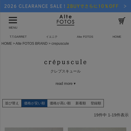
MENU
T.T.GARRET
イエニテ
Alte FOTOS
HOME
HOME
Alte FOTOS BRAND
crepuscule
クレプスキュール
read more ▾
並び替え
価格が安い順
価格が高い順
新着順
登録順
19
件中
1
-
19
件表示