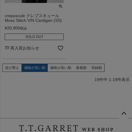
crepuscule クレプスキュール
Moss Stitch V/N Cardigan (SS)
¥
20,900
税込
SOLD OUT
再入荷お知らせ
並び替え
価格が安い順
価格が高い順
新着順
登録順
19
件中
1
-
19
件表示
ペー
ジト