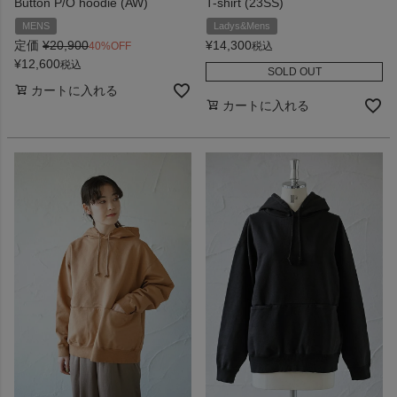
Button P/O hoodie (AW)
T-shirt (23SS)
MENS
Ladys&Mens
定価
¥
20,900
¥
14,300
40%OFF
税込
¥
12,600
税込
SOLD OUT
カートに入れる
カートに入れる