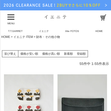
MENU
T.T.GARRET
イエニテ
Alte FOTOS
HOME
HOME
イエニテ ITEM
財布・その他小物
並び替え
価格が安い順
価格が高い順
新着順
登録順
55
件中
1
-
55
件表示