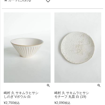
カートに入れる
崎村 久 サキムラヒサシ
崎村 久 サキムラヒサシ
しのぎ Vボウル 白
モチーフ 丸皿 白 (19)
¥
2,750
¥
2,090
税込
税込