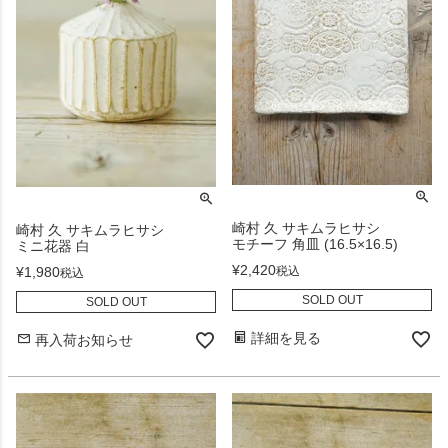
崎村 久 サキムラヒサシ
崎村 久 サキムラヒサシ
モチーフ 角皿 (16.5×16.5)
ミニ花器 白
¥
2,420
¥
1,980
税込
税込
SOLD OUT
SOLD OUT
詳細を見る
再入荷お知らせ