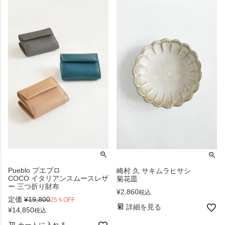
Pueblo プエブロ
崎村 久 サキムラヒサシ
COCO イタリアンスムースレザ
菊花皿
ー 三つ折り財布
¥
2,860
税込
定価
¥
19,800
25％OFF
詳細を見る
¥
14,850
税込