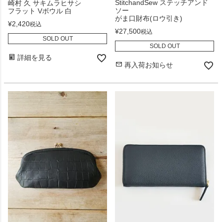
StitchandSew ステッチアンド
崎村 久 サキムラヒサシ
ソー
フラット Vボウル 白
がま口財布(ロウ引き)
¥
2,420
税込
¥
27,500
税込
SOLD OUT
SOLD OUT
詳細を見る
再入荷お知らせ