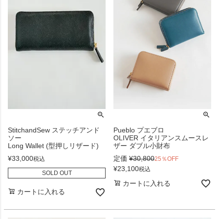
Pueblo プエブロ
StitchandSew ステッチアンド
OLIVER イタリアンスムースレ
ソー
ザー ダブル小財布
Long Wallet (型押しリザード)
定価
¥
30,800
¥
33,000
25％OFF
税込
¥
23,100
税込
SOLD OUT
カートに入れる
カートに入れる