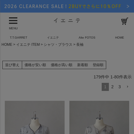
MENU
T.T.GARRET
イエニテ
Alte FOTOS
HOME
HOME
イエニテ ITEM
シャツ・ブラウス
長袖
並び替え
価格が安い順
価格が高い順
新着順
登録順
179
件中
1
-
80
件表示
1
2
3