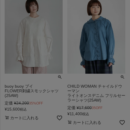
buoy buoy ブイ
CHILD WOMAN チャイルドウ
FLOWER刺繍スモックシャツ
ーマン
(25AW)
ライトオンスデニム フリルセー
ラーシャツ(25AW)
定価
¥
24,200
35%OFF
定価
¥
17,600
35OFF
¥
15,600
税込
¥
11,400
税込
カートに入れる
カートに入れる