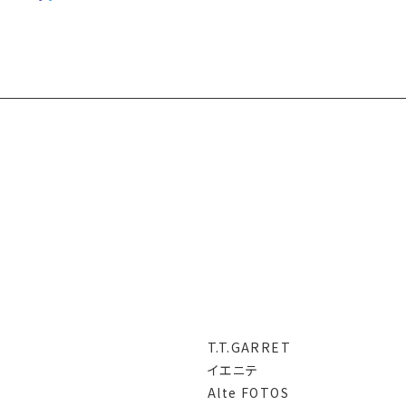
T.T.GARRET
イエニテ
Alte FOTOS