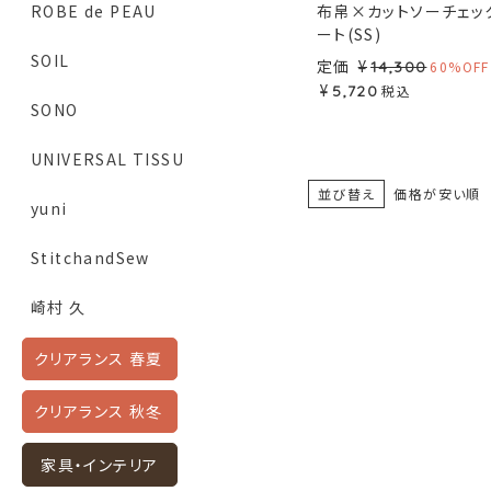
布帛×カットソーチェッ
ROBE de PEAU
ート(SS)
SOIL
定価
¥
14,300
60%OFF
¥
5,720
税込
SONO
UNIVERSAL TISSU
並び替え
価格が安い順
yuni
StitchandSew
崎村 久
クリアランス 春夏
クリアランス 秋冬
家具・インテリア