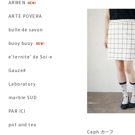
ARMEN
ARTE POVERA
bulle de savon
buoy buoy
e’ternite’ de Soi-e
Gauze#
Laboratory
marble SUD
PAR ICI
pot and tea
Caph カーフ