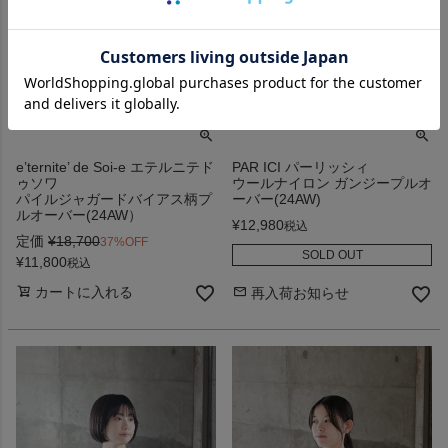
e’ternite’ de Soi-e エテルニテド
PAR ICI パーリッシィ
ゥソワ
ウールナイロン ガンジープルオ
パイルジャガードバイアス柄プ
ーバー(24AW)
ルオーバー(24AW）
¥
12,980
税込
定価
¥
18,700
37%OFF
SOLD OUT
¥
11,800
税込
カートに入れる
再入荷お知らせ