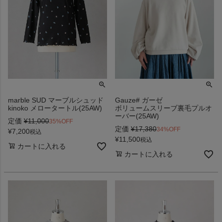
marble SUD マーブルシュッド
Gauze# ガーゼ
kinoko メロータートル(25AW)
ボリュームスリーブ裏毛プルオ
ーバー(25AW)
定価
¥
11,000
35%OFF
定価
¥
17,380
34%OFF
¥
7,200
税込
¥
11,500
税込
カートに入れる
カートに入れる