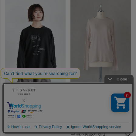
ARTE POVERA アルテポーヴェ
ROBE de PEAU ローブデポー
ラ
スーピマ天竺 テレコプルオーバ
ギルダン RE-「message」ロン
ー(26SS)
T(26SS)
¥
11,000
税込
¥
8,800
税込
SOLD OUT
SOLD OUT
再入荷お知らせ