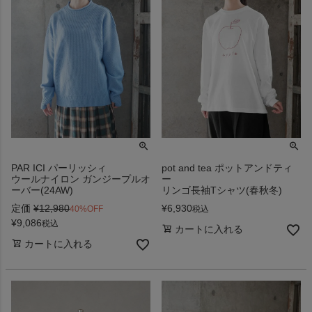
PAR ICI パーリッシィ
pot and tea ポットアンドティ
ウールナイロン ガンジープルオ
ー
ーバー(24AW)
リンゴ長袖Tシャツ(春秋冬)
定価
¥
12,980
¥
6,930
40%OFF
税込
¥
9,086
税込
カートに入れる
カートに入れる