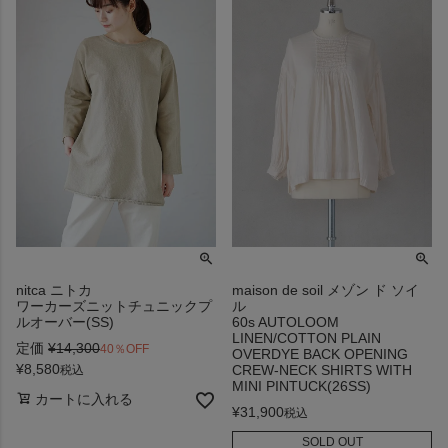
nitca ニトカ
maison de soil メゾン ド ソイ
ワーカーズニットチュニックプ
ル
ルオーバー(SS)
60s AUTOLOOM
LINEN/COTTON PLAIN
定価
¥
14,300
40％OFF
OVERDYE BACK OPENING
¥
8,580
CREW-NECK SHIRTS WITH
税込
MINI PINTUCK(26SS)
カートに入れる
¥
31,900
税込
SOLD OUT