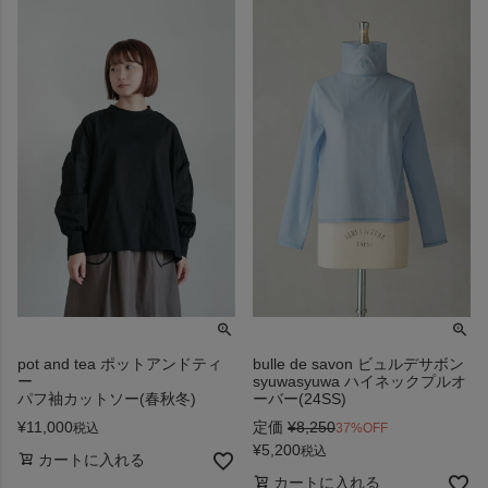
pot and tea ポットアンドティ
bulle de savon ビュルデサボン
ー
syuwasyuwa ハイネックプルオ
パフ袖カットソー(春秋冬)
ーバー(24SS)
¥
11,000
定価
¥
8,250
税込
37%OFF
¥
5,200
税込
カートに入れる
カートに入れる