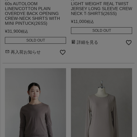
60s AUTOLOOM
LIGHT WEIGHT REAL TWIST
LINEN/COTTON PLAIN
JERSEY LONG SLEEVE CREW
OVERDYE BACK OPENING
NECK T-SHIRTS(26SS)
CREW-NECK SHIRTS WITH
¥
11,000
税込
MINI PINTUCK(26SS)
SOLD OUT
¥
31,900
税込
SOLD OUT
詳細を見る
再入荷お知らせ