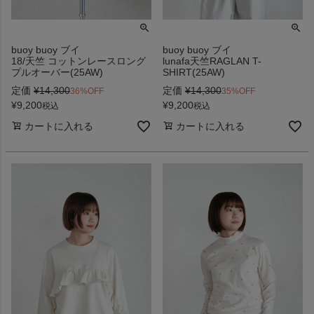
buoy buoy ブイ
buoy buoy ブイ
18/天竺 コットンレースロング
lunafa天竺RAGLAN T-
プルオーバー(25AW)
SHIRT(25AW)
定価
¥
14,300
定価
¥
14,300
36%OFF
35%OFF
¥
9,200
¥
9,200
税込
税込
カートに入れる
カートに入れる