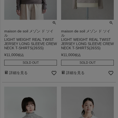
maison de soil メゾン ド ソイ
maison de soil メゾン ド ソイ
ル
ル
LIGHT WEIGHT REAL TWIST
LIGHT WEIGHT REAL TWIST
JERSEY LONG SLEEVE CREW
JERSEY LONG SLEEVE CREW
NECK T-SHIRTS(26SS)
NECK T-SHIRTS(26SS)
¥
11,000
¥
11,000
税込
税込
SOLD OUT
SOLD OUT
詳細を見る
詳細を見る