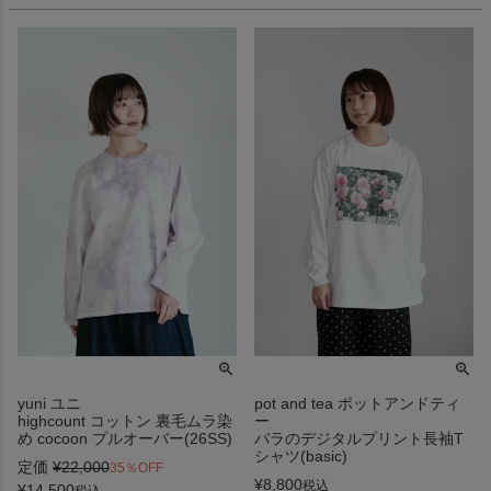
yuni ユニ
pot and tea ポットアンドティ
highcount コットン 裏毛ムラ染
ー
め cocoon プルオーバー(26SS)
バラのデジタルプリント長袖T
シャツ(basic)
定価
¥
22,000
35％OFF
¥
8,800
税込
¥
14,500
税込