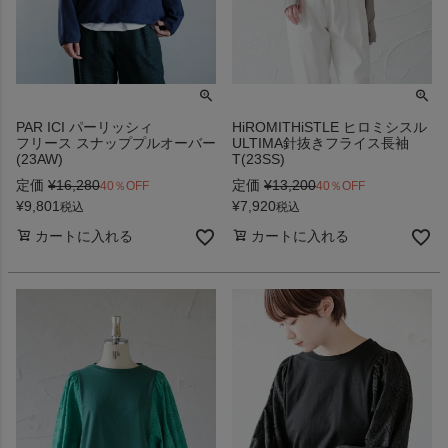
PAR ICI パーリッシィ
HiROMITHiSTLE ヒロミシスル
フリース スナッププルオーバー
ULTIMA針抜きフライス長袖
(23AW)
T(23SS)
定価
¥
16,280
定価
¥
13,200
40％OFF
40％OFF
¥
9,801
¥
7,920
税込
税込
カートに入れる
カートに入れる