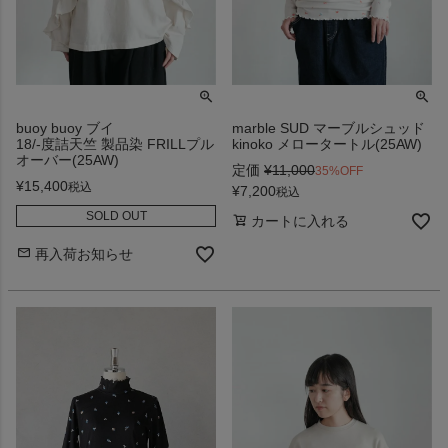
buoy buoy ブイ
marble SUD マーブルシュッド
18/-度詰天竺 製品染 FRILLプル
kinoko メロータートル(25AW)
オーバー(25AW)
定価
¥
11,000
35%OFF
¥
15,400
税込
¥
7,200
税込
SOLD OUT
カートに入れる
再入荷お知らせ