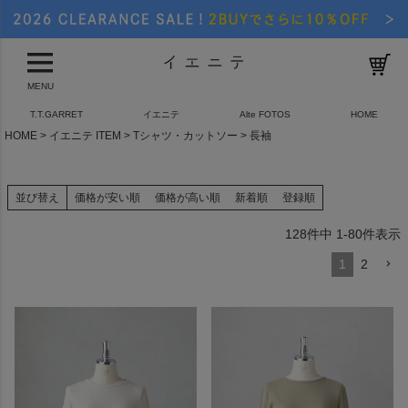
MENU
T.T.GARRET
イエニテ
Alte FOTOS
HOME
HOME
イエニテ ITEM
Tシャツ・カットソー
長袖
並び替え
価格が安い順
価格が高い順
新着順
登録順
128
件中
1
-
80
件表示
1
2