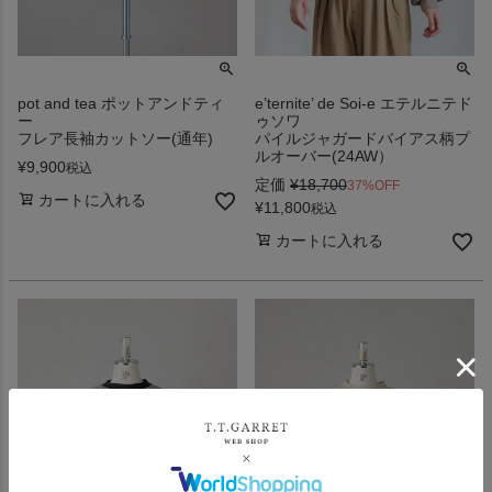
pot and tea ポットアンドティ
e’ternite’ de Soi-e エテルニテド
ー
ゥソワ
フレア長袖カットソー(通年)
パイルジャガードバイアス柄プ
ルオーバー(24AW）
¥
9,900
税込
定価
¥
18,700
37%OFF
カートに入れる
¥
11,800
税込
カートに入れる