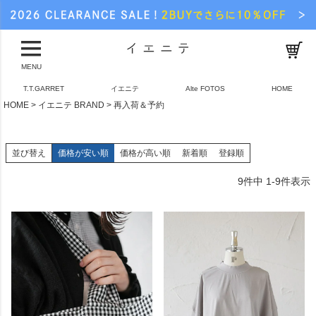
MENU
T.T.GARRET
イエニテ
Alte FOTOS
HOME
HOME
イエニテ BRAND
再入荷＆予約
並び替え
価格が安い順
価格が高い順
新着順
登録順
9
件中
1
-
9
件表示