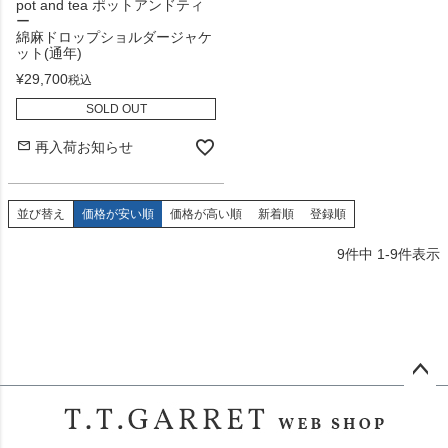
pot and tea ポットアンドティ
ー
綿麻ドロップショルダージャケ
ット(通年)
¥
29,700
税込
SOLD OUT
再入荷お知らせ
並び替え
価格が安い順
価格が高い順
新着順
登録順
9
件中
1
-
9
件表示
ペー
ジト
ップ