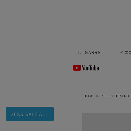
T.T.GARRET
イエ
HOME
イエニテ BRAND
26SS SALE ALL