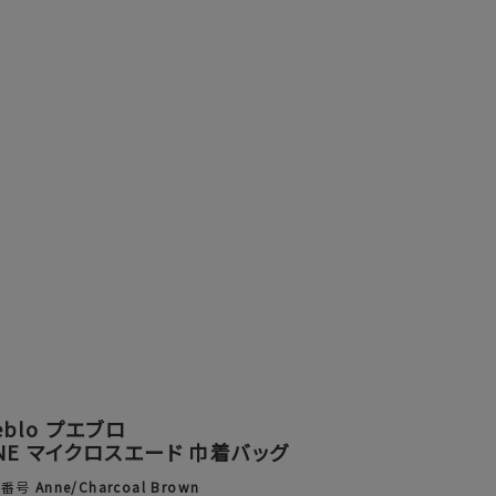
eblo プエブロ
NE マイクロスエード 巾着バッグ
品番号
Anne/Charcoal Brown