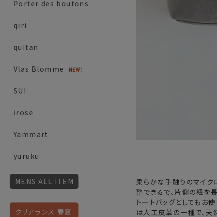
Porter des boutons
qiri
quitan
Vlas Blomme
SUI
irose
Yammart
yuruku
MENS ALL ITEM
柔らかな手触りのマイクロ
整できるで、片側の紐を長
トートバッグとしてもお
クリアランス 春夏
は人工皮革の一種で、天