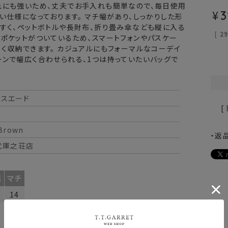
れにも強いため、丈夫でお手入れも簡単なので、毎日使用
¥
3
い仕様になっております。 マチ幅があり、しっかりした形
やすく、ペットボトルや長財布、折り畳み傘なども縦に入る
[
2
にポケットがついているため、スマートフォンやパスケー
く収納できます。 カジュアルにもフォーマルなコーデイ
ーンで幅広く合わせられる、1つは持っていたいバッグで
ースエード
[
Brown
・返
 武庫之荘店
幅
マチ
14