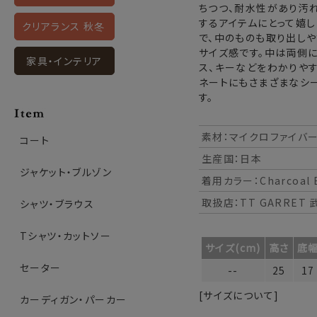
ちつつ、耐水性があり汚
するアイテムにとって嬉し
クリアランス 秋冬
で、中のものも取り出し
サイズ感です。中は両側
家具・インテリア
ス、キーなどをわかりやす
ネートにもさまざまなシ
す。
素材：マイクロファイバ
コート
生産国：日本
ジャケット・ブルゾン
着用カラー：Charcoal 
取扱店：TT GARRET
シャツ・ブラウス
Tシャツ・カットソー
サイズ(cm)
高さ
底
セーター
--
25
17
[サイズについて]
カーディガン・パーカー