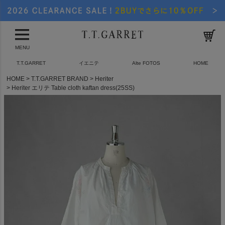
MENU
T.T.GARRET
イエニテ
Alte FOTOS
HOME
HOME
T.T.GARRET BRAND
Heriter
Heriter エリテ Table cloth kaftan dress(25SS)