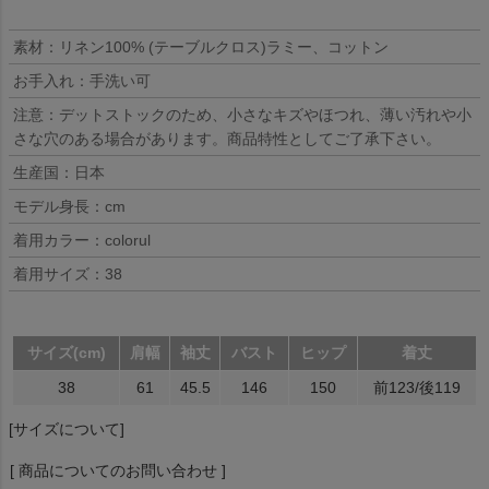
素材：リネン100% (テーブルクロス)ラミー、コットン
お手入れ：手洗い可
注意：デットストックのため、小さなキズやほつれ、薄い汚れや小
さな穴のある場合があります。商品特性としてご了承下さい。
生産国：日本
モデル身長：cm
着用カラー：colorul
着用サイズ：38
サイズ(cm)
肩幅
袖丈
バスト
ヒップ
着丈
38
61
45.5
146
150
前123/後119
[サイズについて]
[ 商品についてのお問い合わせ ]