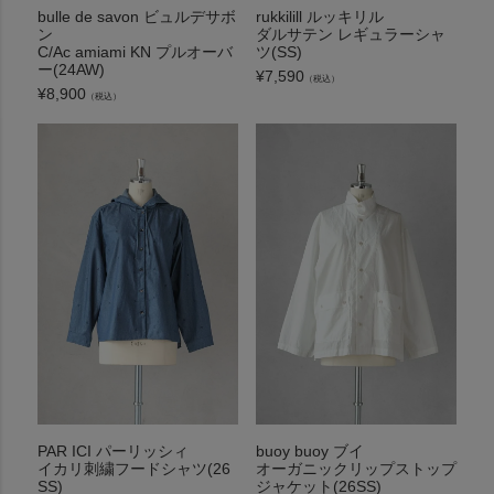
bulle de savon ビュルデサボ
rukkilill ルッキリル
ン
ダルサテン レギュラーシャ
C/Ac amiami KN プルオーバ
ツ(SS)
ー(24AW)
¥
7,590
（税込）
¥
8,900
（税込）
PAR ICI パーリッシィ
buoy buoy ブイ
イカリ刺繍フードシャツ(26
オーガニックリップストップ
SS)
ジャケット(26SS)