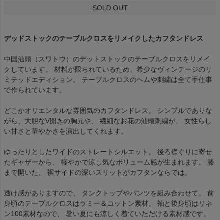
SOLD OUT
デッドストックのテーブルクロスをリメイクしたカフタンドレス
中国汕頭（スワトウ）のデットストックのテーブルクロスをリメイ
クしています。 材料が限られているため、希少なヴィンテージのリ
ミテッドエディション。 テーブルクロスのヘムや刺繍は全て手仕事
で作られています。
どこかオリエンタルな雰囲気のカフタンドレス。 シンプルでありな
がら、大胆なV開きの胸元や、 繊細なお花の汕頭刺繍が、 女性らし
い甘さと華やかさを演出してくれます。
ゆったりとしたワイドのストレートシルエット。 後ろ襟ぐりに寄せ
たギャザーから、 軽やかで涼し気なボリューム感が生まれます。 膝
まで開いた、 裾サイドの深いスリットがカフタンならでは。
透け感がありますので、 タンクトップやパンツを組み合わせて。 前
身頃のテーブルクロスはラミー＆コットン素材。 袖と後身頃はリネ
ン100素材なので、 暑い夏にも涼しく着ていただける素材感です。