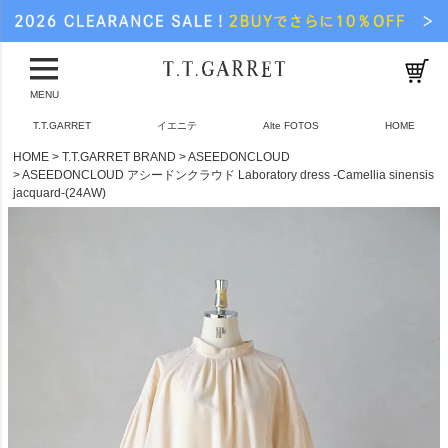
MENU
T.T.GARRET
イエニテ
Alte FOTOS
HOME
HOME
T.T.GARRET BRAND
ASEEDONCLOUD
ASEEDONCLOUD アシードンクラウド Laboratory dress -Camellia sinensis
jacquard-(24AW)