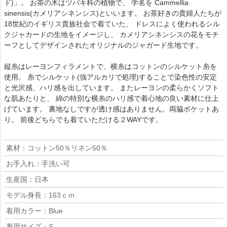
ド)」。 お茶の木はツバキ科の植物で、 学名を Cammellia
sinensis(カメリアシネンシス)といいます。 お茶好きの貴婦人たちが
18世紀のイギリス貴族社会で着ていた、 ドレスによく使われるシル
クジャカードの生地をイメージし、 カメリアシネンシスの花をモチ
ーフとしてデザインされたオリジナルのジャガード生地です。
縦糸はレーヨンフィラメントで、横糸はコットンのシルケット糸を
使用。 糸でシルケット(強アルカリで処理)することで染色性の安定
と光沢感、ハリ感を出しています。 またレーヨンの柔らかくソフト
な肌あたりと、 綿の特別な横糸のハリ感で着心地の良い素材に仕上
げています。 裏地なしですが透け感はありません。両脇ポケットあ
り。 前後どちらでも着ていただける２WAYです。
素材：コットン50％リネン50％
お手入れ：手洗い可
生産国：日本
モデル身長：163ｃｍ
着用カラー：Blue
着用サイズ：S