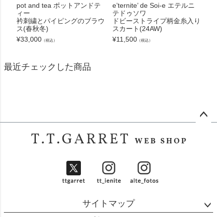
pot and tea ポットアンドテ
e’ternite’ de Soi-e エテルニ
ィー
テドゥソワ
衿刺繍とパイピングのブラウ
ドビーストライプ柄金糸入り
ス(春秋冬)
スカート(24AW)
¥
33,000
¥
11,500
（税込）
（税込）
最近チェックした商品
ペー
ジト
ップ
へ
サイトマップ