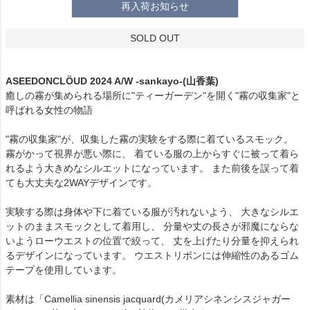
再入荷お知らせ
SOLD OUT
ASEEDONCLÖUD 2024 A/W -sankayo-(山香葉)
癒しの霧が集められる場所に"ティーガーデン"を開く"霧の収集家"と
呼ばれる女性の物語
"霧の収集家"が、収集した霧の実験をする際に着ているスモック。
霧がかって視界が悪い際に、 着ている服の上からすぐに被って着ら
れるよう大きめなシルエットになっています。 また前後を誤って着
ても大丈夫な2WAYデザインです。
実験する際は身体や下に着ている服が汚れないよう、 大きなシルエ
ットのままスモックとして着用し、 分量や丈の長さが邪魔にならな
いようローウエストの位置で絞って、 丈を上げたり分量を抑えられ
るデザインになっています。 ウエストリボンには伸縮性のあるゴム
テープを使用しています。
素材は「Camellia sinensis jacquard(カメリアシネンシスジャガー