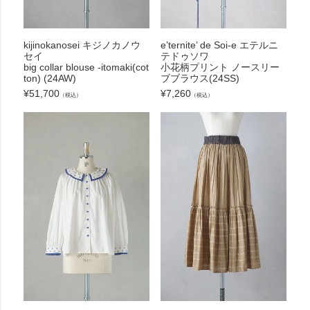
kijinokanosei キジノカノウ
e’ternite’ de Soi-e エテルニ
セイ
テドゥソワ
big collar blouse -itomaki(cot
小花柄プリント ノースリー
ton) (24AW)
ブブラウス(24SS)
¥
51,700
¥
7,260
（税込）
（税込）