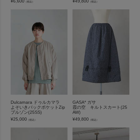
¥
6,600
¥
49,800
（税込）
（税込）
Dulcamara ドゥルカマラ
GASA* ガサ
よそいきバックポケットZip
霞の空 キルトスカート(25
ブルゾン(25SS)
AW)
¥
25,000
¥
49,800
（税込）
（税込）