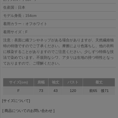
生産国：日本
モデル身長：154cm
着用カラー：オフホワイト
着用サイズ：F
注意：表面に織フシやネップがある場合がありますが、天然繊維独
特の特徴ですのでご了承ください。摩擦により色落ちし、他の衣料
に移染することがありますのでご注意ください。少しずつ特殊な技
法で染めています。不規則なシワ、アタリは生地の持つ特性となっ
ておりますので、ご理解ください。
サイズ(cm)
肩幅
袖丈
バスト
着丈
F
73
43
120
前65 後71
[サイズについて]
[ 商品についてのお問い合わせ ]