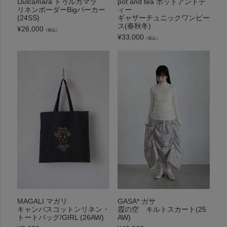
Dulcamara ドゥルカマラ
pot and tea ポットアンドテ
リネンボーダーBigパーカー
ィー
(24SS)
ギャザーチュニックワンピー
ス(春秋冬)
¥
26,000
（税込）
¥
33,000
（税込）
MAGALI マガリ
GASA* ガサ
キャンバスコットンリネン・
霞の空 キルトスカート(25
トートバッグ/GIRL (26AW)
AW)