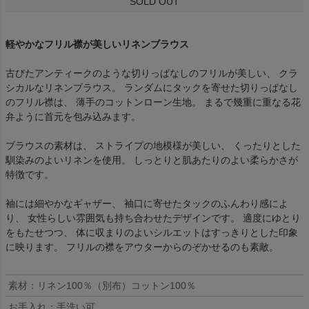
SOLD OUT
軽やかなフリル襟が美しいリネンブラウス
古びたアンティークのような切りっぱなしのフリルが美しい、 クラ
シカルなリネンブラウス。 ランダムにタックを寄せた切りっぱなし
のフリル襟は、 薄手のコットンローン生地。 まるで幾重に重なる花
弁ように首元を包み込みます。
ブラウスの素材は、 ストライプの地模様が美しい、 くったりとした
馴染みのよいリネンを使用。 しっとりと肌あたりのよい柔らかさが
特徴です。
袖には細やかなギャザー、 袖口に寄せたタックのふんわり感によ
り、 女性らしい雰囲気も持ち合わせたデザインです。 適度にゆとり
をもたせつつ、 体に収まりのよいシルエットはすっきりとした印象
に映ります。 フリルの襟をアウターからのぞかせるのも素敵。
素材：リネン100％（別布）コットン100％
お手入れ：手洗い可