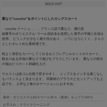
SOLD OUT
重なり"couche"をポイントにしたロングスカート
・couche クーシュ．．．フランス語で重なり、層の意
細番手のポリエステル･ウール混紡糸を使用した薄手の平織り生地を
使用。 ピリングが少なく耐久性があり、 シワになりにくく、さらり
としたキレイめな素材感です。
程よく体型をカバーしてくれるセミフレアシルエットのスカート。
動きのある共地の重なりで遊びをプラスしています。 重なりの部分
の端はピコカット刺繍仕上げ。
ウエストは総ゴム仕様で穿きやすく、 トップスをインする着こなし
もバランスよく決まります。 同素材のブラウスとセットアップも上
品です。 入卒など春のオケージョンにおすすめ。
素材：ポリエステル65％ウール35％（裏側）キュプラ100％
お手入れ：ドライクリーニング