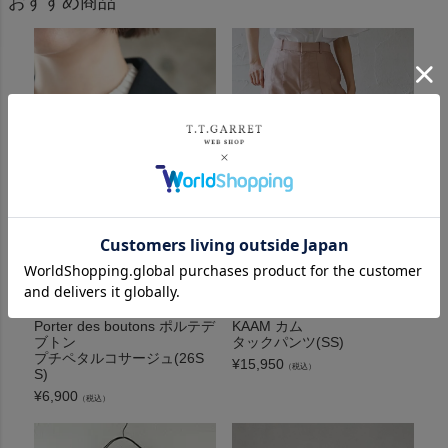
おすすめ商品
Porter des boutons ポルテデ
KAAM カム
ブトン
タックパンツ(SS)
プチペタルコサージュ(26S
¥
15,950
（税込）
S)
¥
6,900
（税込）