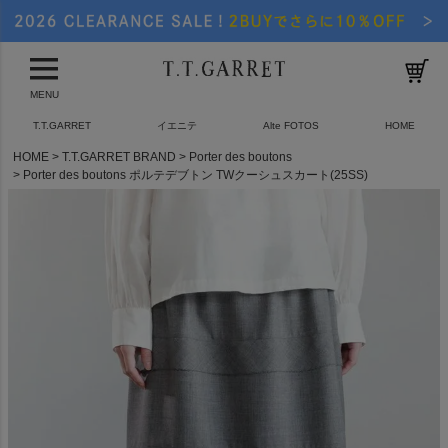
MENU
T.T.GARRET
イエニテ
Alte FOTOS
HOME
HOME
T.T.GARRET BRAND
Porter des boutons
Porter des boutons ポルテデブトン TWクーシュスカート(25SS)