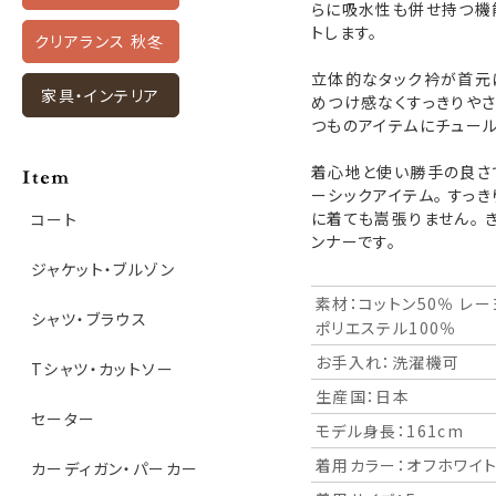
らに吸水性も併せ持つ機
トします。
クリアランス 秋冬
立体的なタック衿が首元に
家具・インテリア
めつけ感なくすっきりやさ
つものアイテムにチュー
着心地と使い勝手の良さで長く
ーシックアイテム。 すっ
に着ても嵩張りません。 
コート
ンナーです。
ジャケット・ブルゾン
素材：コットン50％ レー
シャツ・ブラウス
ポリエステル100％
お手入れ：洗濯機可
Tシャツ・カットソー
生産国：日本
セーター
モデル身長：161cm
着用カラー：オフホワイ
カーディガン・パーカー