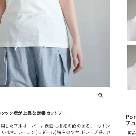
のタック襟が上品な定番カットソー
Po
チュ
用したプルオーバー。 表面に極細の畝のある、 コットン
います。 レーヨン(モダール)特有のツヤ、ドレープ感、 さ
商