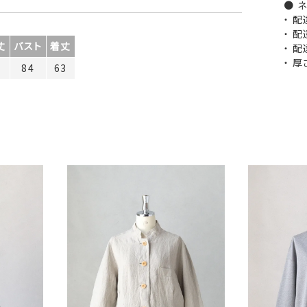
● 
・ 
・ 
丈
バスト
着丈
・ 
・ 
7
84
63