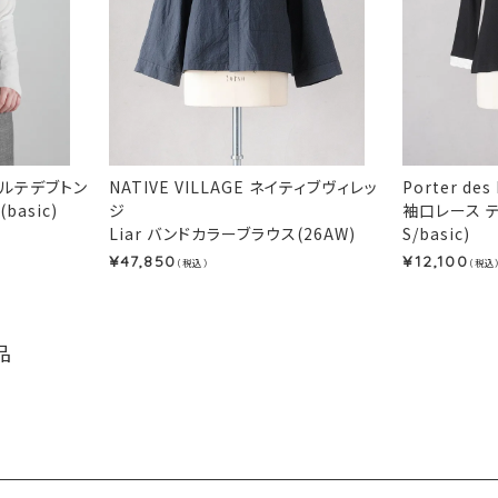
s ポルテデブトン
NATIVE VILLAGE ネイティブヴィレッ
Porter de
asic)
ジ
袖口レース 
Liar バンドカラーブラウス(26AW)
S/basic)
47,850
12,100
¥
¥
（税込）
（税込
品