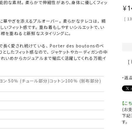
能的な素材。 柔らかで伸縮性があり、身体に優しくフィッ
¥
1
[
1
華やぎを添えるプルオーバー。 柔らかなテレコは、 締
しいフィット感です。 重ね着もしやすいシルエットで、い
ル襟を重ねると新鮮なスタイリングに。
愛され続けている、 Porter des boutonsのベ
きりとしたフィット感なので、 ジャケットやカーディガンの中
きれいめからカジュアルまで幅広く活躍してくれる万能イ
[
・返
ヨン 50％ (チュール部分)コットン100％ (別布部分)
【こ
(お
下記
す。
ト