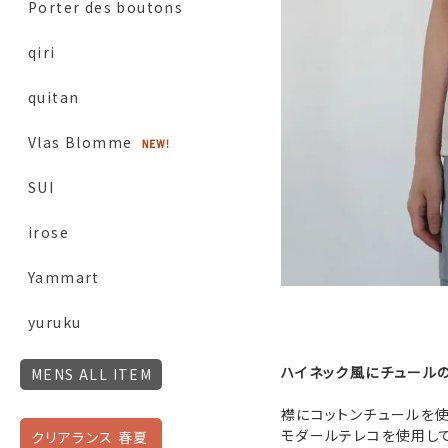
Porter des boutons
qiri
quitan
Vlas Blomme
SUI
irose
Yammart
yuruku
ハイネック風にチュール
MENS ALL ITEM
襟にコットンチュールを使
モダールテレコを使用して
クリアランス 春夏