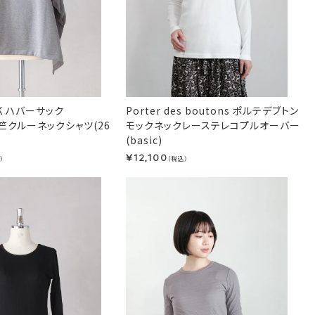
CK ハバーサック
Porter des boutons ポルテデブトン
竺クルーネックシャツ(26
モックネックレーステレコプルオーバー
(basic)
12,100
¥
）
（税込）