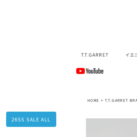
T.T.GARRET
イエ
HOME
T.T.GARRET BR
26SS SALE ALL