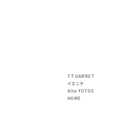
T.T.GARRET
イエニテ
Alte FOTOS
HOME