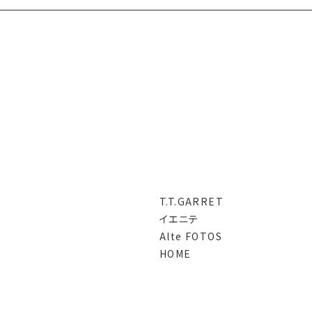
T.T.GARRET
イエニテ
Alte FOTOS
HOME