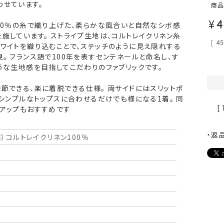
わせています。
商
¥
4
00％の糸で織り上げた、柔らかな風合いと自然なシボ感
施しています。 ストライプ生地は、コルトレイクリネン糸
[
4
ワイトを織り込むことで、ステッチのように見え隠れする
。 フランス語で100年を表すセンテネールと命名し、す
うな生地感を目指してこだわりのファブリックです。
節できる、楽に着脱できる仕様。 両サイドにはスリットポ
 シンプルなトップスに合わせるだけでも様になる1着。 同
[
トアップもおすすめです
・返
布）コルトレイクリネン100％