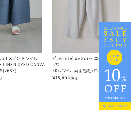
 soil メゾン ド ソイル
e’ternite’ de Soi-e エテルニテドゥ
H LINEN DYED CANVA
ソワ
S(26SS)
30/2ツイル両面起毛パンツ(25AW)
15,800
¥
込）
（税込）