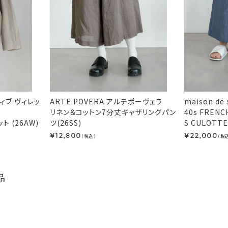
イティブ ヴィレッ
ARTE POVERA アルテポーヴェラ
maison de
リネン＆コットン7分丈ギャザリングパン
40s FRENC
ット (26AW)
ツ(26SS)
S CULOTTE
12,800
22,000
¥
¥
（税込）
（税
品