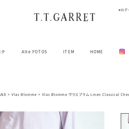
ログ
検索
ニテ
Alte FOTOS
ITEM
HOME
AND
Vlas Blomme
Vlas Blomme ヴラスブラム Linen Classical 