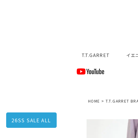
T.T.GARRET
イエ
HOME
T.T.GARRET BR
26SS SALE ALL