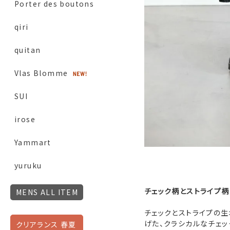
Porter des boutons
qiri
quitan
Vlas Blomme
SUI
irose
Yammart
yuruku
チェック柄とストライプ柄
MENS ALL ITEM
チェックとストライプの生
げた、クラシカルなチェック生
クリアランス 春夏