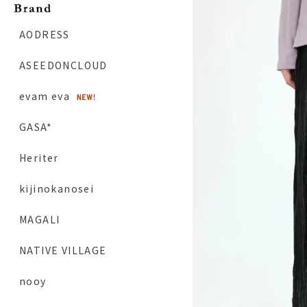
AODRESS
ASEEDONCLOUD
evam eva
GASA*
Heriter
kijinokanosei
MAGALI
NATIVE VILLAGE
nooy