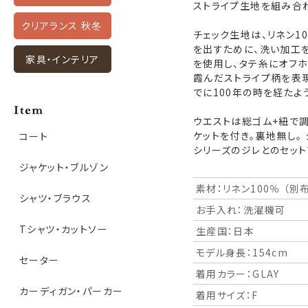
ストライプ生地を組み合
クリアランス 秋冬
チェック生地は、リネン1
を出すために、洗い加工を
家具・インテリア
を使用し、タテ糸にオフホ
霞んだストライプ柄を表現
でに100年の時を経たよ
ウエストは総ゴム+紐で調
ケットを付き。裏地無し。
コート
シリーズのジレとのセッ
ジャケット・ブルゾン
素材：リネン100％ （別
シャツ・ブラウス
お手入れ：洗濯機可
Tシャツ・カットソー
生産国：日本
モデル身長：154cm
セーター
着用カラー：GLAY
カーディガン・パーカー
着用サイズ：F