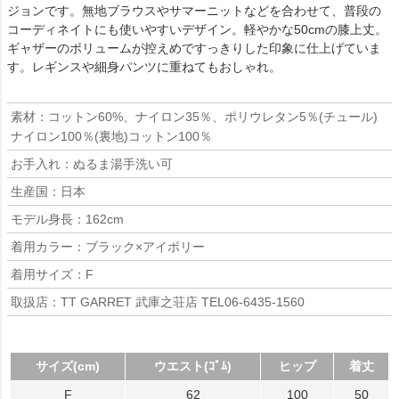
ジョンです。無地ブラウスやサマーニットなどを合わせて、普段の
コーディネイトにも使いやすいデザイン。軽やかな50cmの膝上丈。
ギャザーのボリュームが控えめですっきりした印象に仕上げていま
す。レギンスや細身パンツに重ねてもおしゃれ。
素材：コットン60%、ナイロン35％、ポリウレタン5％(チュール)
ナイロン100％(裏地)コットン100％
お手入れ：ぬるま湯手洗い可
生産国：日本
モデル身長：162cm
着用カラー：ブラック×アイボリー
着用サイズ：F
取扱店：TT GARRET 武庫之荘店 TEL06-6435-1560
サイズ(cm)
ウエスト(ｺﾞﾑ)
ヒップ
着丈
F
62
100
50