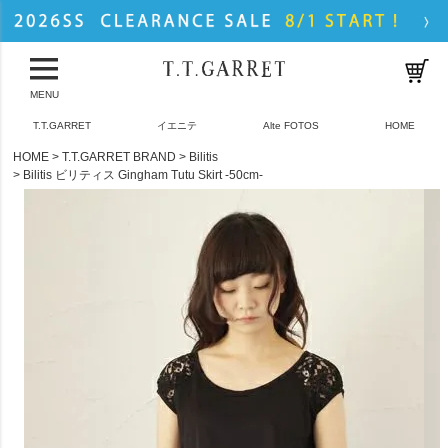
MENU
T.T.GARRET
イエニテ
Alte FOTOS
HOME
HOME
T.T.GARRET BRAND
Bilitis
Bilitis ビリティス Gingham Tutu Skirt -50cm-