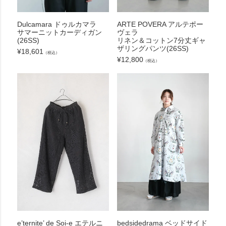
Dulcamara ドゥルカマラ
ARTE POVERA アルテポー
サマーニットカーディガン
ヴェラ
(26SS)
リネン＆コットン7分丈ギャ
ザリングパンツ(26SS)
¥
18,601
（税込）
¥
12,800
（税込）
e’ternite’ de Soi-e エテルニ
bedsidedrama ベッドサイド